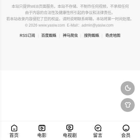
本站只提供WEB页面服务，本站不存储、不制作任何视频，不承担任何
由于内容的合法性及健康性所引起的争议和法律责任。
若本站收录内容侵犯了您的权益，请附说明联系邮箱，本站将第一时间处理。
© 2026 www.yasiw.com E-Mail：admin@yasiw.com
RSS订阅
百度蜘蛛
神马爬虫
搜狗蜘蛛
奇虎地图







首页
电影
电视剧
留言
会员