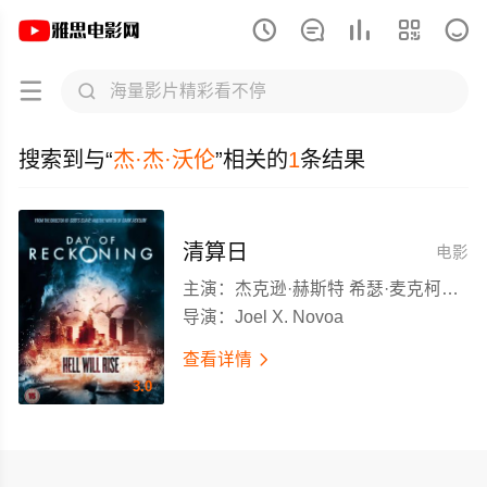







杰·杰·沃伦相关电影搜索结果-雅思电影网
搜索到与“
杰·杰·沃伦
”相关的
1
条结果
清算日
电影
主演：
杰克逊·赫斯特 希瑟·麦克柯布 杰·杰·沃伦 哈娜·海耶斯
导演：
Joel X. Novoa
查看详情

3.0