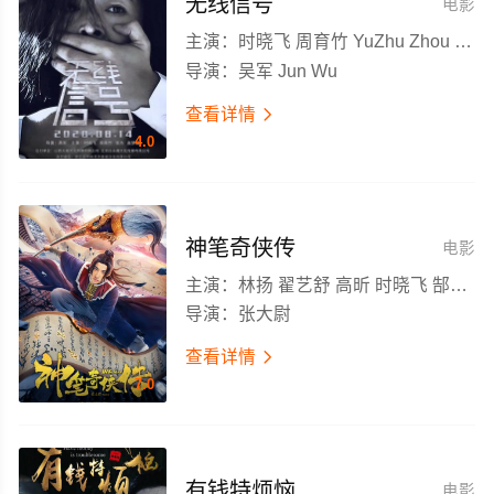
无线信号
电影
主演：
时晓飞 周育竹 YuZhu Zhou 周仁亮
导演：
吴军 Jun Wu
查看详情

4.0
神笔奇侠传
电影
主演：
林扬 翟艺舒 高昕 时晓飞 郜玄铭
导演：
张大尉
查看详情

7.0
有钱特烦恼
电影