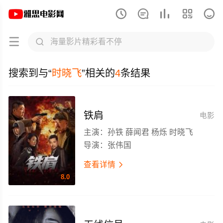







时晓飞相关电影搜索结果-雅思电影网
搜索到与“
时晓飞
”相关的
4
条结果
铁肩
电影
主演：
孙铁 薛闻君 杨烁 时晓飞
导演：
张伟国
查看详情

8.0