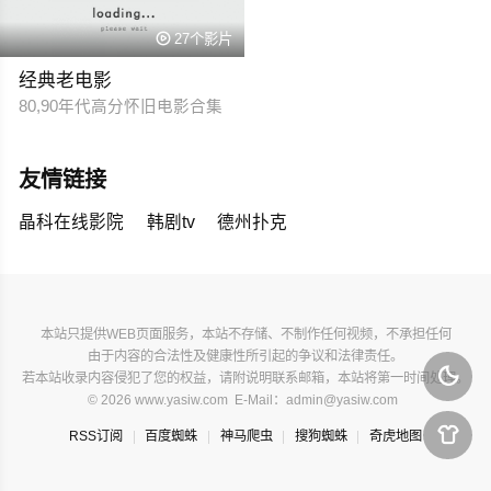

27个影片
经典老电影
80,90年代高分怀旧电影合集
友情链接
晶科在线影院
韩剧tv
德州扑克
本站只提供WEB页面服务，本站不存储、不制作任何视频，不承担任何
由于内容的合法性及健康性所引起的争议和法律责任。

若本站收录内容侵犯了您的权益，请附说明联系邮箱，本站将第一时间处理。
© 2026 www.yasiw.com E-Mail：admin@yasiw.com

RSS订阅
百度蜘蛛
神马爬虫
搜狗蜘蛛
奇虎地图