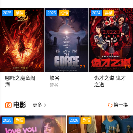
2025
剧情
2025
动作
2024
喜剧
8.5
7.3
7.8
哪吒之魔童闹
峡谷
诡才之道 鬼才
海
之道
禁谷
哪吒2 哪吒2之魔童闹海 Ne Zha 2
Dead Talents Societ
电影

更多
换一换


2025
剧情
2026
剧情