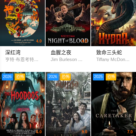
4.0
4.0
5.0
深红湾
血腥之夜
致命三头蛇
亨特·布恩考特尼·多伯切尔西·吉尔森
Jim Burleson Mihira Estelle
Tiffany McDonald 
2026
恐怖
2026
恐怖
2025
恐怖
6.0
9.0
7.0