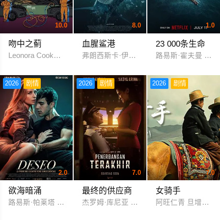
10.0
8.0
1.0
吻中之蓟
血腥鲨港
23 000条生命
Leonora Cooke Sarah Coyne
弗朗西斯卡·伊斯特伍德
路易斯·霍夫曼 玛拉
2026
剧情
2026
剧情
2026
剧情
2.0
7.0
7.0
欲海暗涌
最终的供应商
女骑手
路易斯·帕莱塔 何塞·马利亚·亚兹皮克
杰罗姆·库尼亚 纳迪亚·阿里娜
阿旺仁青 旦增央珍