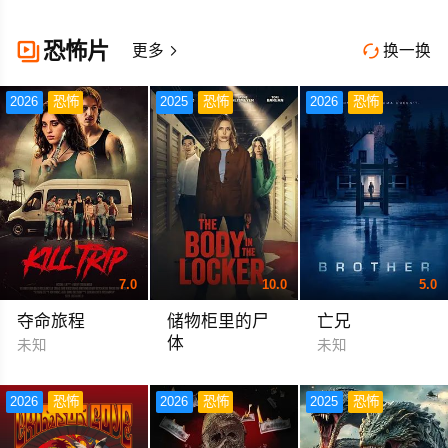
佩德罗·帕斯卡 杰瑞
恐怖片

更多
换一换


2026
恐怖
2025
恐怖
2026
恐怖
7.0
10.0
5.0
夺命旅程
储物柜里的尸
亡兄
体
未知
未知
罗伯特·诺特曼 杰恩·海特迈尔
2026
恐怖
2026
恐怖
2025
恐怖