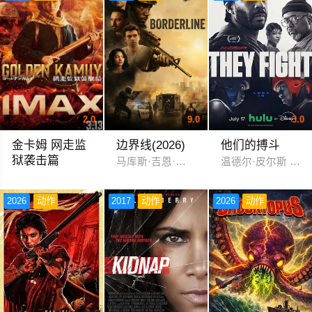
2.0
9.0
3.0
金卡姆 网走监
边界线(2026)
他们的搏斗
狱袭击篇
马库斯·吉恩·皮雷 迈克尔·约翰·斯坦利
温德尔·皮尔斯 麦
山崎贤人
2026
动作
2017
动作
2026
动作