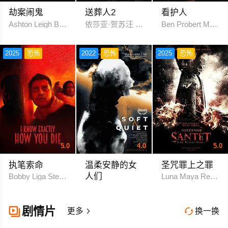
劫案闹鬼
送葬人2
看护人
Ashton Leigh B. Dave Walters
依莎亚·贺苏汪 Dongdeng Nattawut Sanyab
Ben Probert Macke
2025
恐怖
2022
恐怖
2025
恐怖
5.0
4.0
5.0
执笔索命
温柔安静的女
圣咒罪上之罪
人们
Bobby Liga Stephanie Hogan Katie Wieland
Luna Maya Reza R
斯蒂凡尼·埃斯特斯 奥莉维亚·卢卡尔迪
剧情片

更多
换一换

