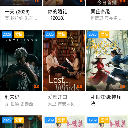
3.0
1.0
4.0
一天 (2026)
你的婚礼
青丘奇缘
（2018）
赛·帕拉维 朱奈德·汗
何蓝逗 辰亦儒 刘頔
金英光 朴宝英 姜其永 高圭弼 张成范
2026
爱情
2025
爱情
2025
爱情
8.0
8.0
5.0
利未记
爱难开口
乱世江湖:神兵
决
乔·伯德 史泰西·克劳森 杰瑞米·布莱维特 伊文·莱斯利 尼古拉斯·
大卫·博安丽贝卡·古德温
杨伊墨
2025
爱情
1989
爱情
1989
爱情