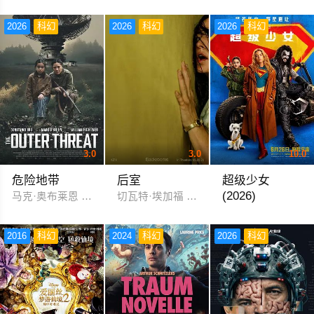
乔迪·特伦凯文·麦考克尔虹膜
柴俊夫 荻野目庆子 風見しんご
2026
科幻
2026
科幻
2026
科幻
3.0
3.0
10.0
危险地带
后室
超级少女
(2026)
马克·奥布莱恩 吴恬敏
切瓦特·埃加福 雷娜特·赖因斯夫 芬恩·本
米莉·阿尔柯克 伊芙
2016
科幻
2024
科幻
2026
科幻