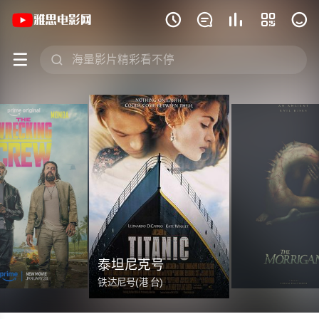







泰坦尼克号
铁达尼号(港 台)