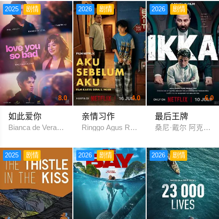
2025
剧情
2026
剧情
2026
剧情
8.0
4.0
6.0
如此爱你
亲情习作
最后王牌
Bianca de Vera 威尔·阿什利·德莱昂
Ringgo Agus Rahman Bima Sena
桑尼·戴尔 阿克夏耶
2025
剧情
2026
剧情
2026
剧情