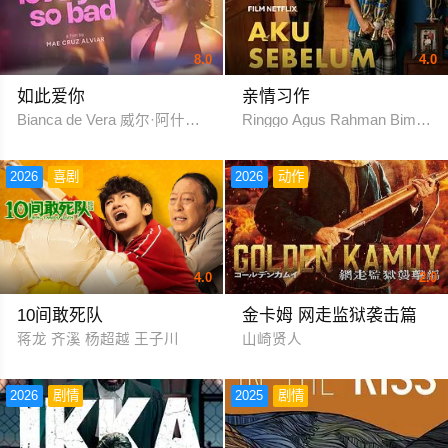
8.0
4.0
如此爱你
亲情习作
Bianca de Vera 威尔·阿什利·德莱昂
Ringgo Agus Rahman Bima S
2026
喜剧
2026
动作
4.0
2.0
10间敢死队
金卡姆 网走监狱袭击篇
蒋龙 齐溪 杨超越 王子川
山崎贤人
2026
剧情
2025
剧情