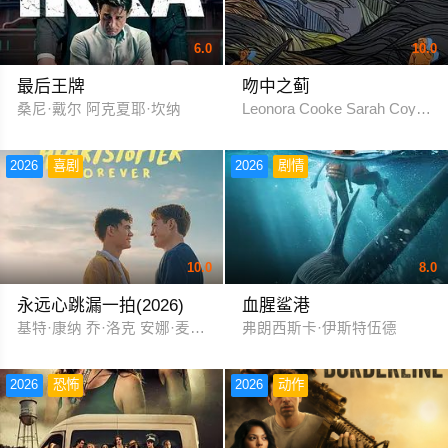
6.0
10.0
最后王牌
吻中之蓟
桑尼·戴尔 阿克夏耶·坎纳
Leonora Cooke Sarah Coyne
2026
喜剧
2026
剧情
10.0
8.0
永远心跳漏一拍(2026)
血腥鲨港
基特·康纳 乔·洛克 安娜·麦克西维尔·马
弗朗西斯卡·伊斯特伍德
2026
恐怖
2026
动作