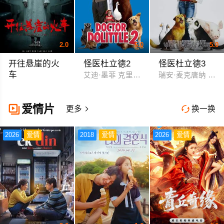
2.0
6.0
5.0
开往悬崖的火
怪医杜立德2
怪医杜立德3
车
艾迪·墨菲 克里丝滕·威尔逊
瑞安·麦克唐纳 谢
白啸华 管云鹏 董佳妮 宋沐心
爱情片

更多
换一换


2026
爱情
2018
爱情
2026
爱情