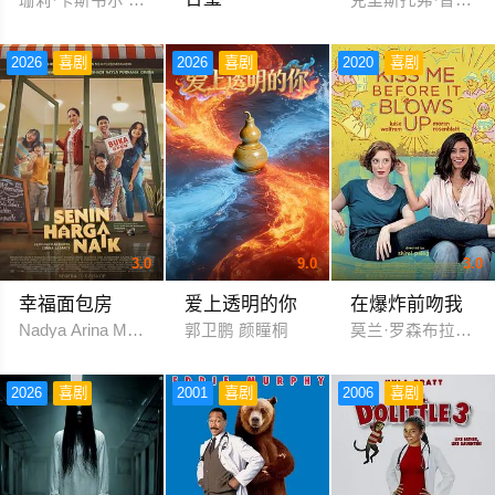
马力 左航
2026
喜剧
2026
喜剧
2020
喜剧
3.0
9.0
3.0
幸福面包房
爱上透明的你
在爆炸前吻我
Nadya Arina Meriam Bellina
郭卫鹏 颜瞳桐
莫兰·罗森布拉特 路
2026
喜剧
2001
喜剧
2006
喜剧