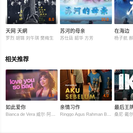
8.0
10.0
天网 天網
苏河的母亲
在海边
罗烈 胡锦 刘午琪 樊梅生
苏仕廷 韶华 方芳
杨子航 
相关推荐
8.0
4.0
如此爱你
亲情习作
最后王
Bianca de Vera 威尔·阿什利·德莱昂
Ringgo Agus Rahman Bima Sena
桑尼·戴