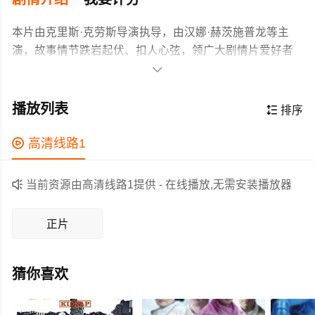
本片由克里斯·克劳斯导演执导，由汉娜·赫茨施普龙等主
演，故事情节跌岩起伏、扣人心弦，领广大剧情片爱好者
和观众们都期待不已。

珍妮曾被誉为“钢琴天才”，但她因冤案而被判入狱15年。当
她遇到有歌唱天赋的叙利亚战争难民奥马尔时，她同意在
播放列表

排序
电视音乐选秀节目中为他弹钢琴伴奏。在她的牢狱生活期
间，她的初恋弗莱舍成为了一名流行歌星，并担任了音乐
作为一部 上映的剧情电影，在当期同类题材影片中具有一

高清线路1
选秀比赛的评委，而珍妮和奥马尔则是其中很有望胜出的
定的看点，在演员表现和剧情架构上也都有不错的亮点，
选手之一。在狱中度过这些痛苦的岁月后，现在是珍妮做
剧情紧凑，角色塑造鲜明，适合喜欢剧情类电影的观众观

当前资源由高清线路1提供 - 在线播放,无需安装播放器
出选择的时刻：是报复，还是幸福和未来？
看。
正片
猜你喜欢