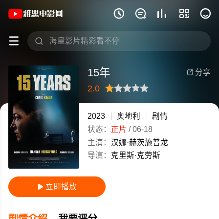
《15年》(2023)奥地利德语高清电影免







15年
分享

2.0
很差
较差
还行
推荐
力荐
2023
奥地利
剧情
状态：
正片
/
06-18
主演：
汉娜·赫茨施普龙
导演：
克里斯·克劳斯
立即播放

剧情介绍
我要评分