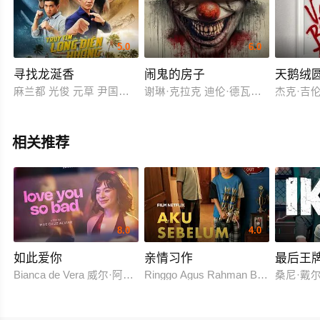
5.0
6.0
寻找龙涎香
闹鬼的房子
天鹅绒
麻兰都 光俊 元草 尹国丹 清南
谢琳·克拉克 迪伦·德瓦恩 布伦特唐
杰克·吉伦
相关推荐
8.0
4.0
如此爱你
亲情习作
最后王
Bianca de Vera 威尔·阿什利·德莱昂
Ringgo Agus Rahman Bima Sena
桑尼·戴