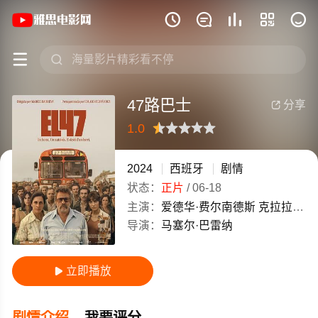
《47路巴士》(2024)西班牙西班牙语 /







47路巴士
分享

1.0
很差
较差
还行
推荐
力荐
2024
西班牙
剧情
状态：
正片
/
06-18
主演：
爱德华·费尔南德斯
克拉拉·塞古拉
导演：
马塞尔·巴雷纳
立即播放

剧情介绍
我要评分