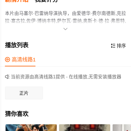
本片由马塞尔·巴雷纳导演执导，由爱德华·费尔南德斯,克拉
拉·塞古拉,佐伊·博纳丰特,萨尔瓦·雷纳,奥斯卡·德·拉·弗恩特,
贝茜·特内兹,文森特·罗米洛,卡洛斯.古尔巴

斯,Carme,Sansa,大卫·贝尔达格
巴塞罗那郊区原是移民居住的区域，无人关心，断水断
尔,Aimar,Vega,Lolo,Herrero,波贾·埃斯皮诺萨,玛丽亚·莫雷
电，更别说公共交通。而市政厅以各种理由推脱，借口棚
播放列表

排序
拉,Jan,Serra,Pep,Ferrer,米瑞亚·雷
屋街道过于狭窄存在安全隐患，无法建设公共交通线路。
伊,Eli,Iranzo,Francesc,Ferrer,Salustiano,Torres等主演，故
47路公交司机爱德华多·费尔南德斯忍无可忍，决定用行动
作为一部 上映的剧情电影，在当期同类题材影片中具有一

高清线路1
事情节跌岩起伏、扣人心弦，领广大剧情片爱好者和观众
主导自己和命运，彻底改变巴塞罗那。
定的看点，在演员表现和剧情架构上也都有不错的亮点，
们都期待不已。
剧情紧凑，角色塑造鲜明，适合喜欢剧情类电影的观众观

当前资源由高清线路1提供 - 在线播放,无需安装播放器
看。
正片
猜你喜欢