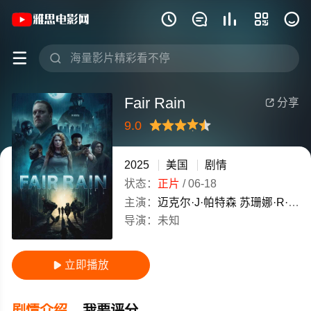
《Fair Rain》(2025)美国英语高清电







Fair Rain
分享

9.0
很差
较差
还行
推荐
力荐
2025
美国
剧情
状态：
正片
/
06-18
主演：
迈克尔·J·帕特森
苏珊娜·R·内夫
导演：
未知
立即播放

剧情介绍
我要评分