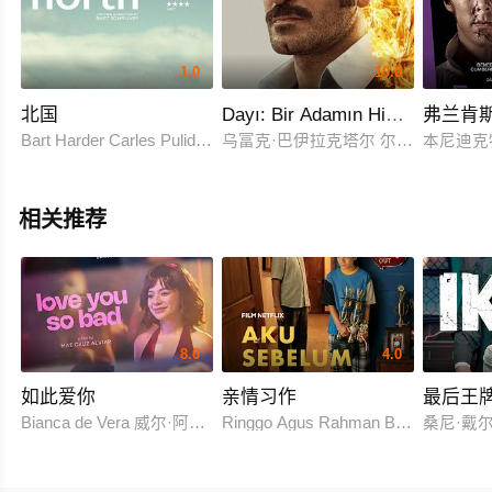
1.0
10.0
北国
Dayı: Bir Adamın Hikayesi 2
弗兰肯
Bart Harder Carles Pulido 马菲积斯·范德桑德·巴库曾 奥利·巴西 Sh
乌富克·巴伊拉克塔尔 尔迪雷·沙希纳 Ce
本尼迪克
相关推荐
8.0
4.0
如此爱你
亲情习作
最后王
Bianca de Vera 威尔·阿什利·德莱昂
Ringgo Agus Rahman Bima Sena
桑尼·戴