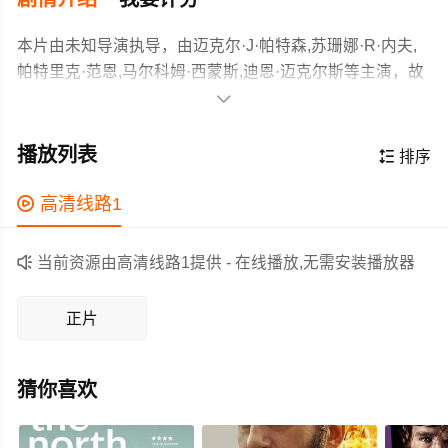
本片由未知导演执导，由迈克尔·J·帕特森,苏珊娜·R·内夫,
帕特里克·范恩,马尔科姆·西蒙斯,迪恩·迈克尔斯等主演，故
事情节跌岩起伏、扣人心弦，领广大剧情片爱好者和观众

们都期待不已。
随着一个新的世界政府从世界各地人口神秘失踪的事件中
出现，一群被称为“残余”的抵抗者生死与共，以保护一项宝
播放列表

排序
贵的资产，为那些在灾难中幸存下来的人们带来希望。
作为一部 上映的剧情电影，在当期同类题材影片中具有一

高清线路1
定的看点，在演员表现和剧情架构上也都有不错的亮点，
剧情紧凑，角色塑造鲜明，适合喜欢剧情类电影的观众观

当前资源由高清线路1提供 - 在线播放,无需安装播放器
看。
正片
猜你喜欢