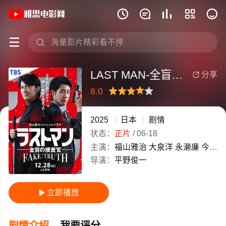
《LAST MAN-全盲搜查官特别篇》(20







LAST MAN-全盲搜查官特别篇
分享

8.0
很差
较差
还行
推荐
力荐
2025
日本
剧情
状态：
正片
/
06-18
主演：
福山雅治
大泉洋
永濑廉
今田美樱
导演：
平野俊一
立即播放

剧情介绍
我要评分