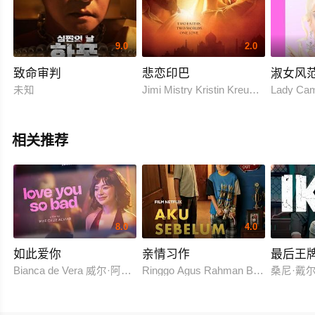
9.0
2.0
致命审判
悲恋印巴
淑女风
未知
Jimi Mistry Kristin Kreuk Neve Camp
Lady Cam
相关推荐
8.0
4.0
如此爱你
亲情习作
最后王
Bianca de Vera 威尔·阿什利·德莱昂
Ringgo Agus Rahman Bima Sena
桑尼·戴