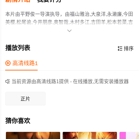
本片由平野俊一导演执导，由福山雅治,大泉洋,永濑廉,今田
美樱,松尾谕,今井朋彦,奥智哉,木村多江,吉田羊,松本若菜,吉
田钢太郎,向井康二等主演，故事情节跌岩起伏、扣人心

弦，领广大剧情片爱好者和观众们都期待不已。
全盲的FBI特別搜查官皆实广见（福山雅治 饰）被称为“终
结一切案件的最后王牌”。他自日本研修返美后，警视厅搜
播放列表

排序
查一课的护道心太朗（大泉洋 饰）前往美国受训，两人在
华盛顿与纽约继续加深“无敌搭档”的默契。半年后心太朗归
作为一部 上映的剧情电影，在当期同类题材影片中具有一

高清线路1
国，两人再次分隔两地。
定的看点，在演员表现和剧情架构上也都有不错的亮点，
剧情紧凑，角色塑造鲜明，适合喜欢剧情类电影的观众观

当前资源由高清线路1提供 - 在线播放,无需安装播放器
看。
正片
猜你喜欢