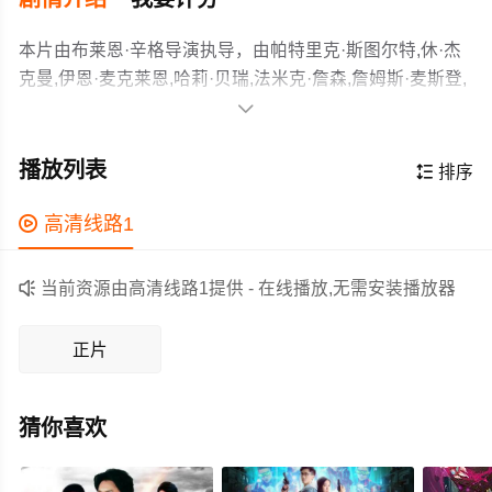
本片由布莱恩·辛格导演执导，由帕特里克·斯图尔特,休·杰
克曼,伊恩·麦克莱恩,哈莉·贝瑞,法米克·詹森,詹姆斯·麦斯登,
安娜·帕奎因,丽贝卡·罗梅恩,布莱恩·考克斯,胡凯莉,亚伦·斯

坦福等主演，故事情节跌岩起伏、扣人心弦，领广大科幻
第一集中，变异人在X教授的指挥下，将邪恶的万磁王打入
片爱好者和观众们都期待不已。
冷宫，但是依然得不到社会的承认。在一次政治要人遭到
播放列表

排序
暗杀后，所有的矛头又一次指向变异人。这一次，X教授也
感到压力大增，以致于跟美国总统都要就此事进行磋商。
作为一部 上映的科幻电影，在当期同类题材影片中具有一

高清线路1
一个拥有很高声誉的前将军，率领着反对变异人的联盟连
定的看点，在演员表现和剧情架构上也都有不错的亮点，
续对x教授施压。万磁王在这种情况下，不得不寻找与X教
剧情紧凑，角色塑造鲜明，适合喜欢科幻类电影的观众观

当前资源由高清线路1提供 - 在线播放,无需安装播放器
授联手抵抗前将军的方式。金钢狼的身世也将在本集中进
看。
一步揭开。
正片
猜你喜欢