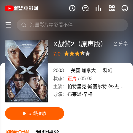
《X战警2（原声版）》(2003)美国 / 加







X战警2（原声版）
分享

7.0
很差
较差
还行
推荐
力荐
2003
美国
加拿大
科幻
状态：
正片
/
05-03
主演：
帕特里克·斯图尔特
休·杰克曼
导演：
布莱恩·辛格
立即播放

剧情介绍
我要评分