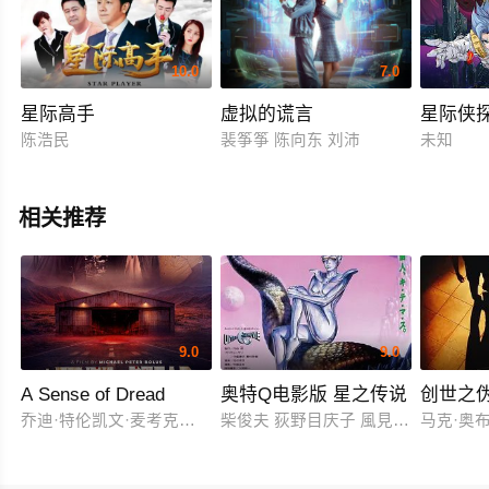
10.0
7.0
星际高手
虚拟的谎言
星际侠
陈浩民
裴筝筝 陈向东 刘沛
未知
相关推荐
9.0
9.0
A Sense of Dread
奥特Q电影版 星之传说
创世之
乔迪·特伦凯文·麦考克尔虹膜
柴俊夫 荻野目庆子 風見しんご
马克·奥