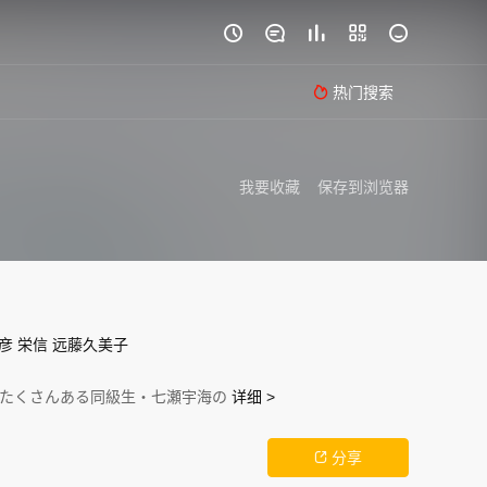





热门搜索

我要收藏
保存到浏览器
彦
栄信
远藤久美子
がたくさんある同級生・七瀬宇海の
详细 >
分享
