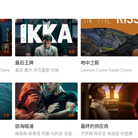
4.0
6.0
10.
最后王牌
吻中之蓟
 Sena
桑尼·戴尔 阿克夏耶·坎纳
Leonora Cooke Sarah Coyne
1.0
2.0
7
欲海暗涌
最终的供应商
路易斯·帕莱塔 何塞·马利亚·亚兹皮克
杰罗姆·库尼亚 纳迪亚·阿里娜