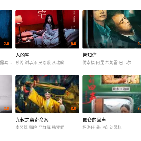
2.0
5.0
9
入凶宅
告知信
 亮月儿 王飞斐 常丹丹 金丽慧子 潘羞月 朱庭辰 叶彤 凡尼达·宾蒂·伊姆兰 曹操
露易丝·帕克 安迪·瑟金斯 凯尔塞·格拉玛 安格斯·卡斯提·道蒂 威廉·弗兰克林-米勒 
孙芮 谢承泽 吴恩璇 从瑞麟
优素福·阿昆 埃姆雷·巴卡尔
2.0
8.0
8
九叔之离奇命案
昆仑的回声
李翌烁 郭吟 严群辉 韩梦武
杨洛仟 龚小钧 刘馨棋