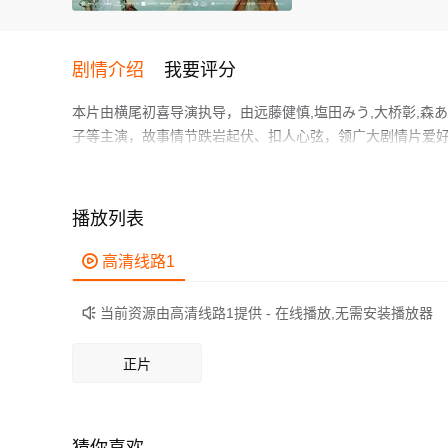
剧情介绍
我要评分
本片由横尾初喜导演执导，由远藤健慎,塩田みう,大桥彰,森あゆ
子等主演，故事情节跌岩起伏、扣人心弦，领广大剧情片爱
長野を舞台にした本作では、何事も“フツー”な毎日を送る
れる。
作为一部 上映的剧情电影，在当期同类题材影片中具有一定
播放列表
鲜明，适合喜欢剧情类电影的观众观看。

高清线路1
当前资源由高清线路1提供 - 在线播放,无需安装播放器

正片