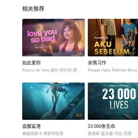
相关推荐
8.0
如此爱你
亲情习作
Bianca de Vera 威尔·阿什利·德莱昂
Ringgo Agus Rahman Bima
8.0
血腥鲨港
23 000条生命
弗朗西斯卡·伊斯特伍德
路易斯·霍夫曼 玛拉·昂德