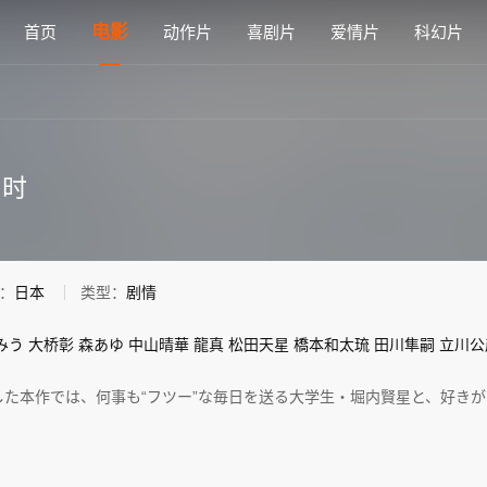
免费在线观看 - 雅思电影网
电影
首页
动作片
喜剧片
爱情片
科幻片
别时
：
日本
类型：
剧情
みう
大桥彰
森あゆ
中山晴華
龍真
松田天星
橋本和太琉
田川隼嗣
立川公
した本作では、何事も“フツー”な毎日を送る大学生・堀内賢星と、好き