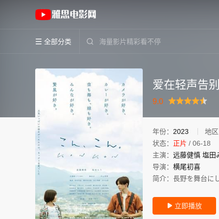
《爱在轻声告别时》(2023)日本日语高清电影
全部分类


爱在轻声告
很差
较差
还行
推荐
力荐
9.0
年份：
2023
地区
状态：
正片
/
06-18
主演：
远藤健慎
塩田
导演：
横尾初喜
简介：
長野を舞台に
立即播放
