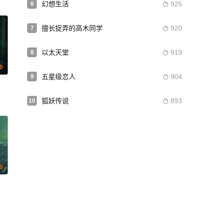
幻想生活
925
6

擅长捉弄的高木同学
920
7

以太天堂
919
8

.0
五星级恋人
904
9

约诺·戴维斯 米娅·罗杰斯 乔尔·斯马尔本 迈克尔·本茨 John Foss 伊恩·迪龙
狐妖传说
893
10

.0