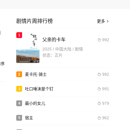
剧情片周排行榜
更多

美
1
父亲的卡车
992

か
2025 / 中国大陆 / 剧情
状态：正片
7.0
造
序
麦卡托·骑士
992
2

吐口唾沫是个钉
991
3

最小的女儿
979
4

宿主
962
5
