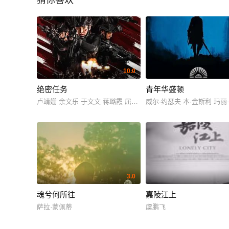
猜你喜欢
10.0
绝密任务
青年华盛顿
卢靖姗 余文乐 于文文 蒋璐霞 屈菁菁 张溯哲 朱烁燃 明子煜 褚旭
威尔·约瑟夫 本·金斯利 玛丽-
3.0
魂兮何所往
嘉陵江上
萨拉·蒙佩蒂
虞鹏飞