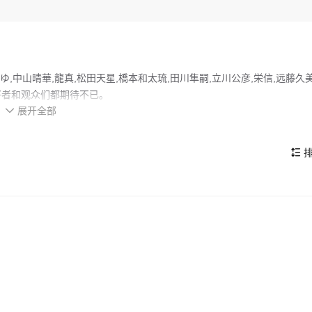
,中山晴華,龍真,松田天星,橋本和太琉,田川隼嗣,立川公彦,栄信,远藤久
好者和观众们都期待不已。
展开全部
大学生・堀内賢星と、好きがたくさんある同級生・七瀬宇海の恋模様が描

的看点，在演员表现和剧情架构上也都有不错的亮点，剧情紧凑，角色塑
排
