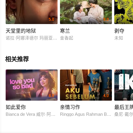
5.0
9.0
天堂里的地狱
寒兰
剥夺
诺拉·阿娜泽德尔 玛丽亚·贝罗 阿利·汗 Ranjit Krishnamma 舒巴姆·沙拉夫 
金香起
未知
相关推荐
8.0
4.0
如此爱你
亲情习作
最后王
Bianca de Vera 威尔·阿什利·德莱昂
Ringgo Agus Rahman Bima Sena
桑尼·戴