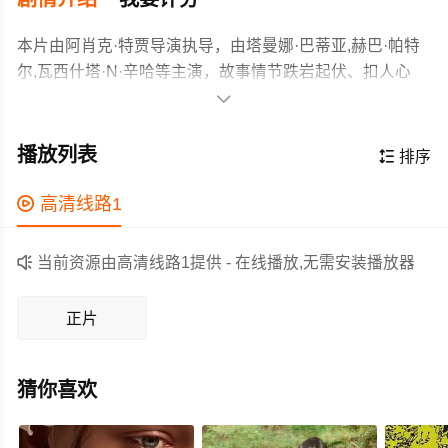
本片由阿肖克·特贾导演执导，由塔曼娜·巴蒂亚,赫巴·帕特
尔,瓦西什塔·N·辛哈等主演，故事情节跌岩起伏、扣人心
弦，领广大剧情片爱好者和观众们都期待不已。

在一个偏远的村庄，有着丰富的文化遗产和古老的传统，
真正的救世主奥德拉·马兰纳·斯瓦米 (Odela Mallanna
播放列表

排序
Swamy) 总是保护他的村庄免受邪恶势力的侵害。
作为一部 上映的剧情电影，在当期同类题材影片中具有一

高清线路1
定的看点，在演员表现和剧情架构上也都有不错的亮点，
剧情紧凑，角色塑造鲜明，适合喜欢剧情类电影的观众观

当前资源由高清线路1提供 - 在线播放,无需安装播放器
看。
正片
猜你喜欢