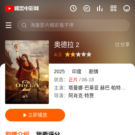
《奥德拉 2》(2025)印度印度高清电影







奥德拉 2
分享

4.0
很差
较差
还行
推荐
力荐
2025
印度
剧情
状态：
正片
/
06-18
主演：
塔曼娜·巴蒂亚
赫巴·帕特尔
瓦西
导演：
阿肖克·特贾
立即播放

剧情介绍
我要评分