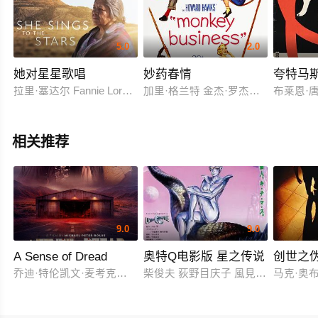
5.0
2.0
她对星星歌唱
妙药春情
夸特马
拉里·塞达尔 Fannie Loretto Jesus Mayorga
加里·格兰特 金杰·罗杰斯 查尔斯·科
布莱恩·
相关推荐
9.0
9.0
A Sense of Dread
奥特Q电影版 星之传说
创世之
乔迪·特伦凯文·麦考克尔虹膜
柴俊夫 荻野目庆子 風見しんご
马克·奥