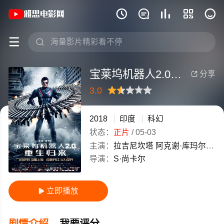
《宝莱坞机器人2.0：重生归来(普通话版)







宝莱坞机器人2.0：重生归来(普通话版)
分享

3.0
很差
较差
还行
推荐
力荐
2018
印度
科幻
状态：
正片
/
05-03
主演：
拉吉尼坎塔
阿克谢·库玛尔
艾米
导演：
S·尚卡尔
立即播放

剧情介绍
我要评分