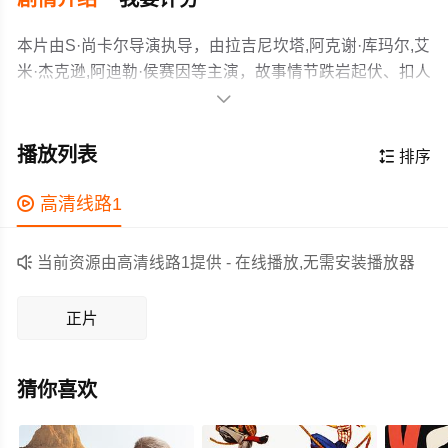
本片由S·尚卡尔导演执导，由拉吉尼坎塔,阿克谢·库玛尔,艾
米·杰克逊,阿迪勒·侯赛因等主演，故事情节跌岩起伏、扣人
心弦，领广大科幻片爱好者和观众们都期待不已。

印度某市，所有人的手机突然被来自天空的神秘力量席卷
吸走，手机销售大亨、电信运营老板、国家电信部高官等
播放列表

排序
与手机相关的许多人相继离奇死去；城市上空，巨型变异
鸟怪（阿克谢•库玛尔 饰）突然出现，大开杀戒，向所有手
作为一部 上映的科幻电影，在当期同类题材影片中具有一

高清线路1
机用户宣战，民众陷入恐慌…… 危机时刻，科学家瓦西博
定的看点，在演员表现和剧情架构上也都有不错的亮点，
士（拉吉尼坎塔 饰）在美女助理妮娜（艾米•杰克逊 饰）的
剧情紧凑，角色塑造鲜明，适合喜欢科幻类电影的观众观

当前资源由高清线路1提供 - 在线播放,无需安装播放器
帮助下，一路追踪事件真相，但后果已无法挽回，能够拯
看。
救人类的唯一方法只有——重启机器人“七弟”，他将如何变
正片
身新一代超级英雄，与这股亦正亦邪的势力开启昏天黑
地、脑洞大开的鏖战？......
猜你喜欢