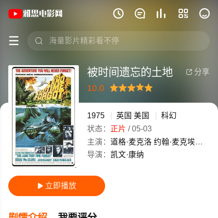
《被时间遗忘的土地》(1975)英国 / 







被时间遗忘的土地
分享

10.0
很差
较差
还行
推荐
力荐
1975
英国
美国
科幻
状态：
正片
/
05-03
主演：
道格·麦克洛
约翰·麦克埃尼
苏
导演：
凯文·康纳
立即播放

剧情介绍
我要评分