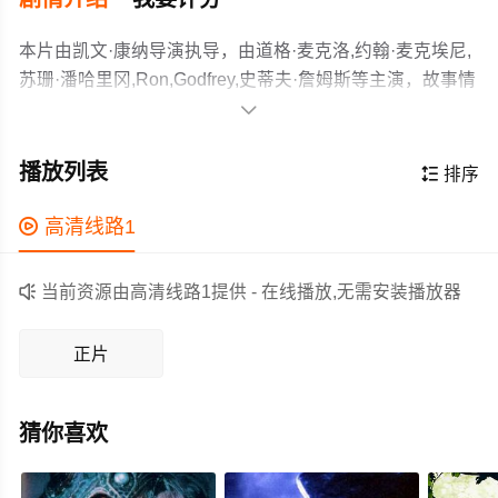
本片由凯文·康纳导演执导，由道格·麦克洛,约翰·麦克埃尼,
苏珊·潘哈里冈,Ron,Godfrey,史蒂夫·詹姆斯等主演，故事情
节跌岩起伏、扣人心弦，领广大科幻片爱好者和观众们都

期待不已。
本片根据艾德加·赖斯·巴勒斯的小说改编而成。讲述的是第
一次世界大战期间，一艘德国潜艇在撞沉一艘英国人的船
播放列表

排序
以后，救起了幸存者。但是这艘潜艇开错了方向，将这些
幸存者带到了一片未知的土地上。那里，栖息着大量的恐
作为一部 上映的科幻电影，在当期同类题材影片中具有一

高清线路1
龙和穴居人。他们能顺利地重返家园吗？
定的看点，在演员表现和剧情架构上也都有不错的亮点，
剧情紧凑，角色塑造鲜明，适合喜欢科幻类电影的观众观

当前资源由高清线路1提供 - 在线播放,无需安装播放器
看。
正片
猜你喜欢