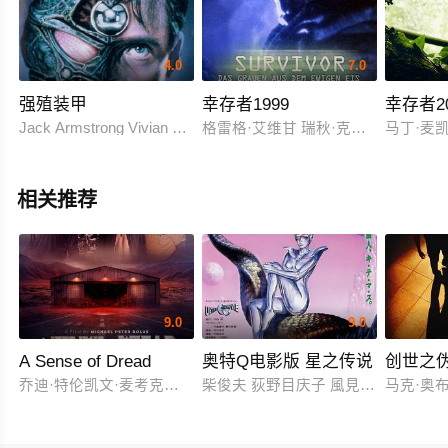
4.0
7.0
强殖装甲
幸存者1999
幸存者20
Jack Armstrong Vivian Wu Mark Hamill
格雷格·艾维甘 瑞秋·克劳福德 克劳迪亚·米
马丁·麦凯
相关推荐
9.0
9.0
A Sense of Dread
奥特Q电影版 星之传说
创世之
乔迪·特伦凯文·麦考克尔虹膜
柴俊夫 荻野目庆子 風見しんご
马克·奥