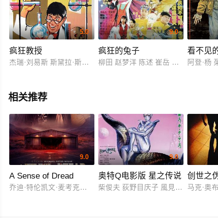
5.0
9.0
疯狂教授
疯狂的兔子
看不见
杰瑞·刘易斯 斯黛拉·斯蒂文斯 德尔穆尔
柳田 赵梦洋 陈述 崔岳 黄迎 常蓝天
阿登·杨 茱
相关推荐
9.0
9.0
A Sense of Dread
奥特Q电影版 星之传说
创世之
乔迪·特伦凯文·麦考克尔虹膜
柴俊夫 荻野目庆子 風見しんご
马克·奥