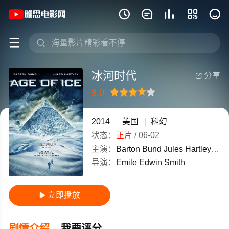
《冰河时代》(2014)美国英语高清电影免







冰河时代
分享

8.0
很差
较差
还行
推荐
力荐
2014
美国
科幻
状态：
正片
/
06-02
主演：
Barton Bund
Jules Hartley
Bail
导演：
Emile
Edwin
Smith
立即播放

剧情介绍
我要评分