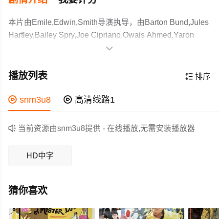
本片由Emile,Edwin,Smith导演执导，由Barton Bund,Jules
Hartley,Bailey Spry,Joe Cipriano,Owais Ahmed,Yaron
Urbas,Oz Noori,Wilfried Capet,Sue Dankha,Michael

Tremblay,Neena Kalasho,Matthew Siman,Peter Malek,Ali
阿拉伯大陆板块的突然移动，引发了强烈的大地震，
Amine,Peter Glennon等主演，故事情节跌岩起伏、扣人心
同时带来了海啸，这样的威力不仅摧毁了附近执行任务的
播放列表

排序
弦，领广大科幻片爱好者和观众们都期待不已。
战斗机，甚至掀翻了航空母舰。剧烈的大陆移动也导致天
气变得越来越不稳定，尤其是夜幕降临时温度急剧下降，
作为一部 上映的科幻电影，在当期同类题材影片中具有一

snm3u8

高清线路1
寒冷突然来袭，全球陷入一片恐慌与混乱之中。美国琼斯
定的看点，在演员表现和剧情架构上也都有不错的亮点，
一家此时正在埃及度假，逢此浩劫的琼斯试图逃往安全的
剧情紧凑，角色塑造鲜明，适合喜欢科幻类电影的观众观

当前资源由snm3u8提供 - 在线播放,无需安装播放器
区域，希望有人能帮助他们一家度过此次劫难。地球再次
看。
迎来一个新的冰河时代，狮身人面像、金字塔、撒哈拉沙
HD中字
漠都覆盖在皑皑白雪之中。
猜你喜欢