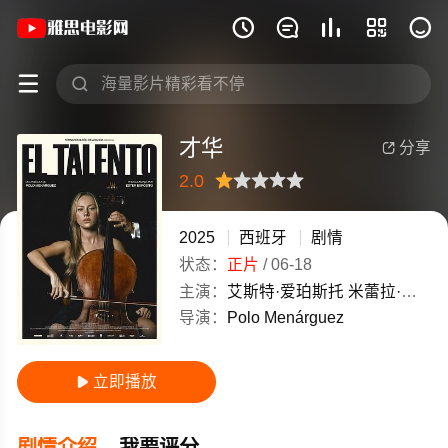
《才华》(2025)西班牙西班牙语高清电影







才华
分享

2.0
很差
较差
还行
推荐
力荐
2025
西班牙
剧情
状态：
正片
/
06-18
主演：
艾斯特·爱珀斯托
米蕾拉·巴里克
导演：
Polo
Menárguez
立即播放

剧情介绍
我要评分