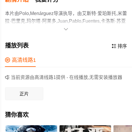
本片由Polo,Menárguez导演执导，由艾斯特·爱珀斯托,米蕾
拉·巴里克,玛尔塔·阿莱多,Juan,Pablo,Fuentes,卡洛斯·苏亚
雷斯,Itziar,Manero,克拉拉·桑斯,Diego,Niski,罗希欧·穆诺兹-

科博,Eva,Martín等主演，故事情节跌岩起伏、扣人心弦，
The film tells the story of a promising cello student, who is
领广大剧情片爱好者和观众们都期待不已。
enjoying the exclusive birthday party of her friend Idoia, a
播放列表

排序
showcase of high society, when she receives an
unexpected call from her mother. What he asks of her will
作为一部 上映的剧情电影，在当期同类题材影片中具有一

高清线路1
force Elsa to choose betwee
定的看点，在演员表现和剧情架构上也都有不错的亮点，
剧情紧凑，角色塑造鲜明，适合喜欢剧情类电影的观众观

当前资源由高清线路1提供 - 在线播放,无需安装播放器
看。
正片
猜你喜欢