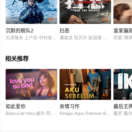
6.0
2.0
沉默的舰队2
扫恶
皇家骗
大泽隆夫 上户彩 中村苍 笹野高史
潘斌龙 包贝尔 赵润南 克拉拉 释小龙
珍妮·博伊德 
相关推荐
8.0
4.0
如此爱你
亲情习作
最后王
Bianca de Vera 威尔·阿什利·德莱昂
Ringgo Agus Rahman Bima Sena
桑尼·戴