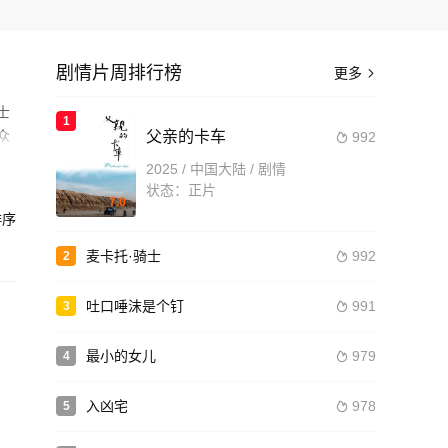
剧情片周排行榜
更多

士
1
众
父亲的卡车
992

2025 / 中国大陆 / 剧情
老汪
状态：正片
7.0
中卷
序
造
麦卡托·骑士
992
2

吐口唾沫是个钉
991
3

最小的女儿
979
4

入凶宅
978
5
