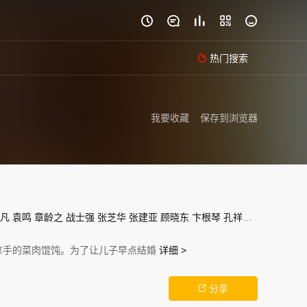





热门搜索

我要收藏
保存到浏览器
凡
袁鸣
章龄之
战士强
张芝华
张建亚
顾晓东
卞根琴
孔祥东
贾梓乐
钱小
拿手的菜肉馄饨。为了让儿子早点结婚
详细 >
分享
