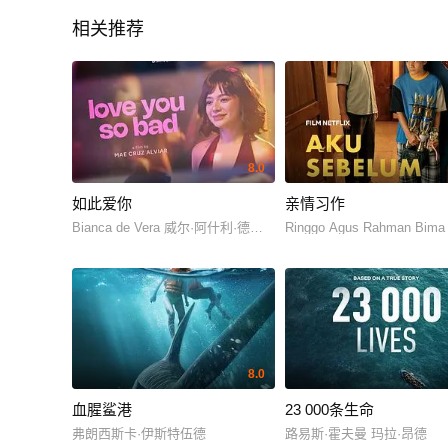
相关推荐
8.0
如此爱你
亲情习作
Bianca de Vera 威尔·阿什利·德莱昂
Ringgo Agus Rahman Bima
8.0
血腥鲨港
23 000条生命
弗朗西斯卡·伊斯特伍德
路易斯·霍夫曼 玛拉·昂德