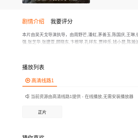
剧情介绍
我要评分
本片由吴天戈导演执导，由周野芒,潘虹,茅善玉,陈国庆,王琳,徐祥
强,张芝华,张建亚,顾晓东,卞根琴,孔祥东,贾梓乐,钱小昆
们都期待不已。
上海的退休工程师老汪与儿子有一个约定，每周六小汪会回
在爱人素娟的启发下，决定自己去公园相亲角为儿子物色一
播放列表
入了一场始料未及的情感漩涡之中。
作为一部 上映的剧情电影，在当期同类题材影片中具有一定

高清线路1
鲜明，适合喜欢剧情类电影的观众观看。
当前资源由高清线路1提供 - 在线播放,无需安装播放器

正片