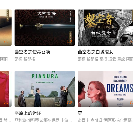
9.0
1.0
5
凿空者之使命召唤
凿空者之白城魔女
Perez Jeff Deglow Shahrad Fredotti Brian James O'Connell
 阿丽玛
邵桐 黎郡格
邵桐 黎郡格 高搏 凌云 童虎 阿
5.0
7.0
7
平原上的迷途
梦
莫西·赫顿 吉安卡罗·埃斯波西托 艾丽西亚·维特 热拉尔·德帕迪约 简·亚当斯 Michel Est
菲利波·斯科蒂 皮耶尔保罗·卡波维拉 罗伯托·西特兰 安德里亚·彭纳基
杰西卡·查斯坦 伊萨克·埃尔南德斯 鲁伯特·