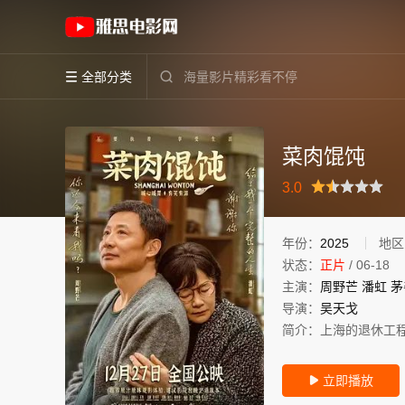
《菜肉馄饨》(2025)中国大陆普通话高清电影
全部分类


菜肉馄饨
很差
较差
还行
推荐
力荐
3.0
年份：
2025
地区
状态：
正片
/
06-18
主演：
周野芒
潘虹
茅
导演：
吴天戈
简介：
上海的退休工
立即播放
