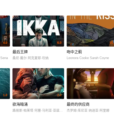
4.0
6.0
10.
最后王牌
吻中之蓟
 Sena
桑尼·戴尔 阿克夏耶·坎纳
Leonora Cooke Sarah Coyne
1.0
2.0
7
欲海暗涌
最终的供应商
路易斯·帕莱塔 何塞·马利亚·亚兹皮克
杰罗姆·库尼亚 纳迪亚·阿里娜