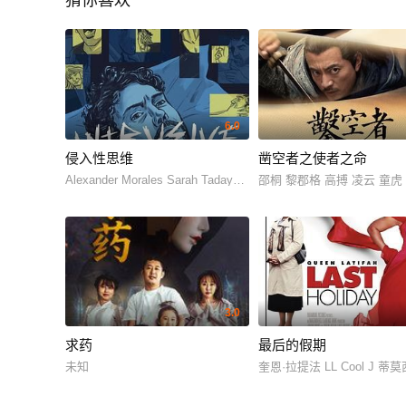
猜你喜欢
6.0
侵入性思维
凿空者之使者之命
Alexander Morales Sarah Tadayon Angela Barber Robert Arthur 
邵桐 黎郡格 高搏 凌云 童虎
3.0
求药
最后的假期
未知
奎恩·拉提法 LL Cool J 蒂