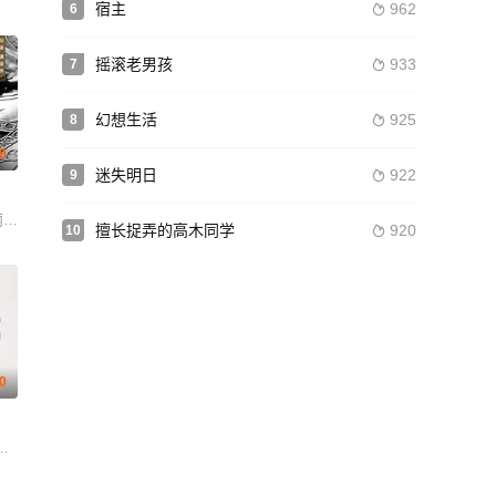
宿主
962
6

摇滚老男孩
933
7

幻想生活
925
8

.0
迷失明日
922
9

丽玛
擅长捉弄的高木同学
920
10

.0
ime Susan Kellermann 加斯查·华盛顿 马特·罗斯 兰吉特·乔杜里 迈克尔·诺里
 塞尔吉奥·罗马诺
弗兰德 马绍尔·贝尔 埃利希奥·梅兰德斯 梅赛德斯·埃尔南德斯 吉姆·安德森 Bobby August Jr