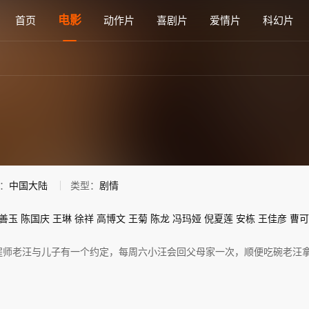
免费在线观看 - 雅思电影网
电影
首页
动作片
喜剧片
爱情片
科幻片
：
中国大陆
类型：
剧情
善玉
陈国庆
王琳
徐祥
高博文
王菊
陈龙
冯玛娅
倪夏莲
安栋
王佳彦
曹可
程师老汪与儿子有一个约定，每周六小汪会回父母家一次，顺便吃碗老汪