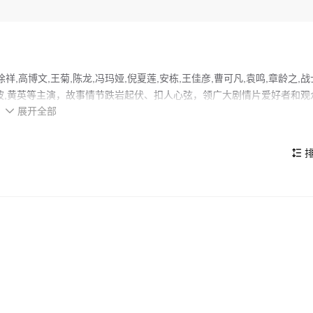
,高博文,王菊,陈龙,冯玛娅,倪夏莲,安栋,王佳彦,曹可凡,袁鸣,章龄之,战
,陈瀚波,黄英等主演，故事情节跌岩起伏、扣人心弦，领广大剧情片爱好者和观
展开全部

父母家一次，顺便吃碗老汪拿手的菜肉馄饨。为了让儿子早点结婚生子，
名婚恋对象。在相亲角，老汪结识了老金、美琴、阿芳等人，自己也无意
排

的看点，在演员表现和剧情架构上也都有不错的亮点，剧情紧凑，角色塑