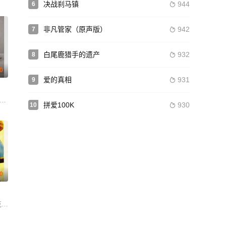
决战刹马镇
944
6

非凡管家（原声版）
942
7

白尾鹿猎手的遗产
932
8

.0
爱的真相
931
9

hwakarma Miguel Fish 吉滕德拉·赖 Onder Sirin Gurditta Singh Neill Barne
e Praew Chermawee Suwanpanuchoke
卡普尔 瓦伦·沙玛 普拉提克·巴巴尔 塔希尔·拉吉·巴辛 纳文·波利希蒂 图沙尔·
拼爱100K
930
10

.0
t Krista Kalmus 安德鲁·鲍文 雷·阿布鲁佐
 神田沙也加 滨田麻里 竹内力
克 雷金纳德·加德纳