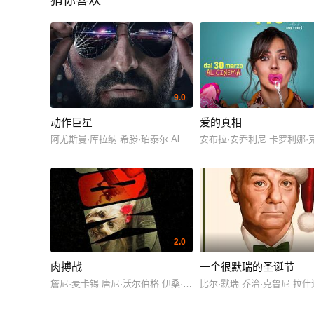
猜你喜欢
9.0
动作巨星
爱的真相
阿尤斯曼·库拉纳 希滕·珀泰尔 Alexander Garcia Mirabel Stuart John By
安布拉·安乔利尼 卡罗利娜·
2.0
肉搏战
一个很默瑞的圣诞节
詹尼·麦卡锡 唐尼·沃尔伯格 伊桑·苏普利 卢卡斯·哈斯 李·特格森 劳伦·斯塔迈
比尔·默瑞 乔治·克鲁尼 拉什