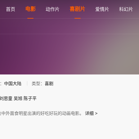
观看 - 雅思电影网
电影
喜剧片
首页
动作片
爱情片
科幻片
：
中国大陆
类型：
喜剧
刘思童
吴旭
陈子平
位中外面食明星出演的好吃好玩的动画电影。
详细 >