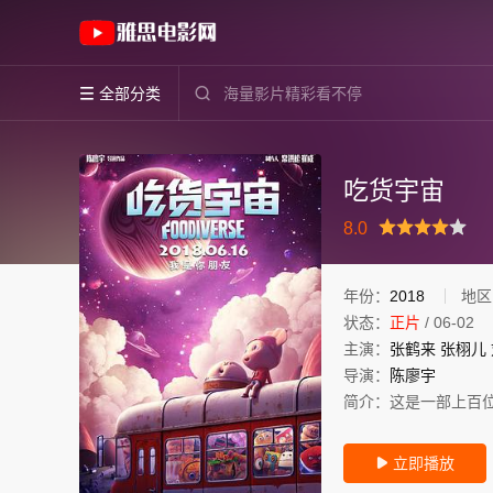
《吃货宇宙》(2018)中国大陆高清电影免费在线
全部分类


吃货宇宙
很差
较差
还行
推荐
力荐
8.0
年份：
2018
地区
状态：
正片
/
06-02
主演：
张鹤来
张栩儿
导演：
陈廖宇
简介：
这是一部上百
立即播放
