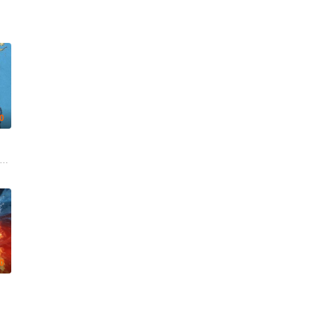
.0
agalde 桑迪亚哥·阿尔维努 埃斯佩兰萨·埃利普 Adrián Gámiz 索菲娅·冈萨雷斯 拉蒙·
科诺 艾米·帕夫拉特 Jeff Dye
.0