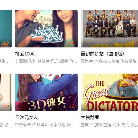
3.0
9.0
7
拼爱100K
最初的梦想（国语版）
rne Elton Tan Amro Mahmoud Tygorah Smith Simon Britton Akanksha Vis
克雷申蒂尼 马西莫·波吉欧
查亚鹏·朱利·普帕特 巴东·颂桑 Prakasit Bowsuwan Sonthaya Chitmane
苏尚特·辛格·拉吉普特 施拉德哈·
5.0
2.0
2
三次元女友
大独裁者
尔 Laura-Leigh 雷诺·维尔森 赵牡丹 芭芭拉·安·穆尔 阿肯 Joyce Bulifan
达·琼斯 麦莉·赛勒斯 玛娅·鲁道夫
中条彩未 佐野勇斗 清水寻也 恒松祐里 上白石萌歌 优太朗 三浦贵大
查理·卓别林 宝莲·高黛 杰克·奥