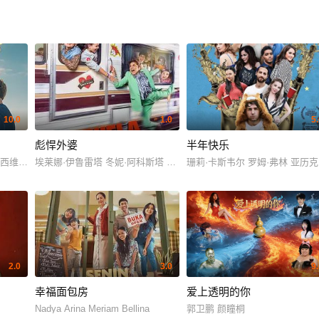
10.0
1.0
5
彪悍外婆
半年快乐
克西维尔·马
埃莱娜·伊鲁雷塔 冬妮·阿科斯塔 Gorka Aguinagalde Gorka Aguin
珊莉·卡斯韦尔 罗姆·弗林 亚历克西·
2.0
3.0
9
幸福面包房
爱上透明的你
Nadya Arina Meriam Bellina
郭卫鹏 颜瞳桐