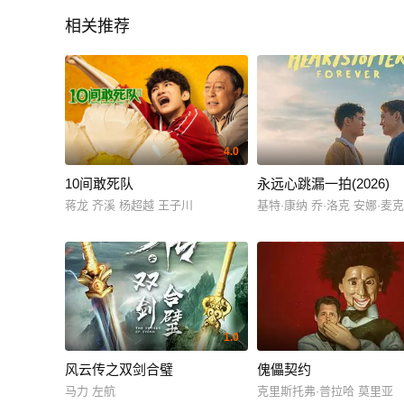
相关推荐
4.0
10间敢死队
永远心跳漏一拍(2026)
蒋龙 齐溪 杨超越 王子川
基特·康纳 乔·洛克 安娜·麦
1.0
风云传之双剑合璧
傀儡契约
马力 左航
克里斯托弗·普拉哈 莫里亚