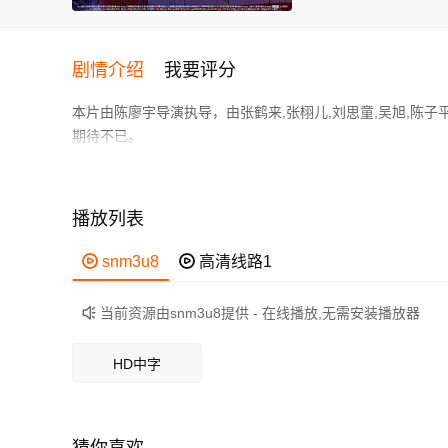
剧情介绍
我要评分
本片由陈廖宇导演执导，由张鹤来,张栩儿,刘思童,吴旭,陈
期待不已。
这是一部上百位中外面食明星出演的好吃好玩的动画电影。
作为一部 上映的喜剧电影，在当期同类题材影片中具有一定
鲜明，适合喜欢喜剧类电影的观众观看。
播放列表

snm3u8

高清线路1
当前资源由snm3u8提供 - 在线播放,无需安装播放器

HD中字