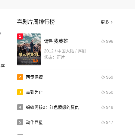
喜剧片周排行榜
更多

都
1
请叫我英雄
996

2012 / 中国大陆 / 喜剧
造
状态：正片
6.0
序
西贡保镖
969
2

点到为止
950
3

蚂蚁男孩2：红色愤怒的复仇
948
4

动作巨星
947
5
