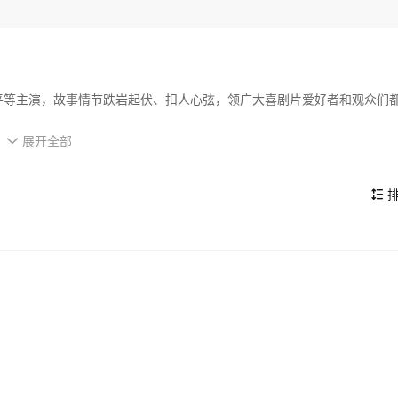
子平等主演，故事情节跌岩起伏、扣人心弦，领广大喜剧片爱好者和观众们
展开全部

的看点，在演员表现和剧情架构上也都有不错的亮点，剧情紧凑，角色塑
排
