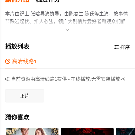
本片由祝上,张晗导演执导，由陈春生,陈氏等主演，故事情
节跌岩起伏、扣人心弦，领广大剧情片爱好者和观众们都
期待不已。

【内容由AI生成】日军侵华，陈春生目睹父亲惨死刀下，
执念驱使他不顾母亲哀求，深夜偷跑参军，立誓抗日救
播放列表

排序
国，再回家乡。他在战场浴血成长，终见山河光复，然而
内战打响，拖慢了他回乡的脚步。陈春生拒绝向同胞举
作为一部 上映的剧情电影，在当期同类题材影片中具有一

高清线路1
枪，沦为逃兵被关押，1949年被强行运往台湾。在台数十
定的看点，在演员表现和剧情架构上也都有不错的亮点，
年，他漂泊无依，虽遇良伴组建新家，却始终被思乡之苦
剧情紧凑，角色塑造鲜明，适合喜欢剧情类电影的观众观

当前资源由高清线路1提供 - 在线播放,无需安装播放器
煎熬。两岸三通后，他竟得知母亲仍在等他，八十三岁的
看。
他飞奔回乡，与百岁母亲相认，这份迟到71年的承诺，终
正片
在生命尽头圆满。
猜你喜欢