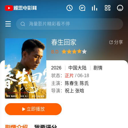
《春生回家》(2026)中国大陆普通话高







春生回家
分享

8.0
很差
较差
还行
推荐
力荐
2026
中国大陆
剧情
状态：
正片
/
06-18
主演：
陈春生
陈氏
导演：
祝上
张晗
立即播放

剧情介绍
我要评分