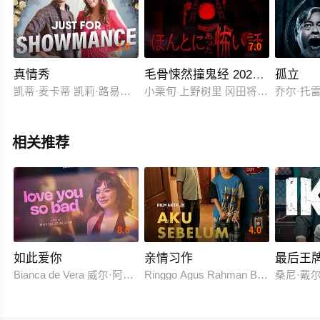
1.0
7.0
真情秀
毛骨悚然撞鬼经 2025夏季特别篇
孤立
凯蒂·麦卡蒂 凯莉·路易丝·普特雷罗 劳拉·弗兰纳里
小栗旬 上野树里 冈田将生 佐藤健 
乔尔·托
相关推荐
8.0
4.0
如此爱你
亲情习作
最后王
Bianca de Vera 威尔·阿什利·德莱昂
Ringgo Agus Rahman Bima Sena
桑尼·戴