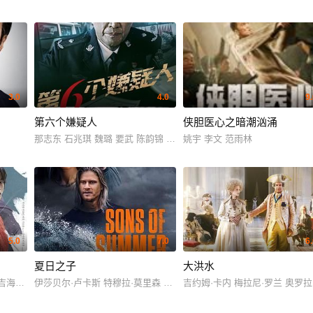
3.0
4.0
9
第六个嫌疑人
侠胆医心之暗潮汹涌
那志东 石兆琪 魏璐 要武 陈韵锦 高海诚 李达 范正 李丞峰 侯钧博 白
姚宇 李文 范雨林
5.0
7.0
6
夏日之子
大洪水
 吉海妍 申东美 许政度 河知元 廉智詠 刘正厚 金承熙
伊莎贝尔·卢卡斯 特穆拉·莫里森 乔·戴维森 克里斯托弗·佩特
吉约姆·卡内 梅拉尼·罗兰 奥罗拉·布鲁