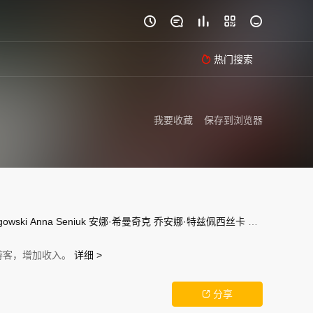





热门搜索

我要收藏
保存到浏览器
gowski
Anna
Seniuk
安娜·希曼奇克
乔安娜·特兹佩西丝卡
Cezary
Zak
维
游客，增加收入。
详细 >
分享
