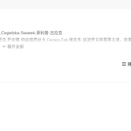
ielska-Swiatek,菲利普·古拉克
niuk,安娜·希曼奇克,乔安娜·特兹佩西丝卡,Cezary,Zak,维克多·兹波罗夫斯基等主演，故
展开全部
期待不已。

制定一个疯狂的计划来吸引游客，增加收入。
的看点，在演员表现和剧情架构上也都有不错的亮点，剧情紧凑，角色塑
排
