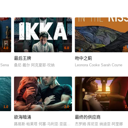
4.0
6.0
10.
最后王牌
吻中之蓟
 Sena
桑尼·戴尔 阿克夏耶·坎纳
Leonora Cooke Sarah Coyne
1.0
2.0
7
欲海暗涌
最终的供应商
路易斯·帕莱塔 何塞·马利亚·亚兹皮克
杰罗姆·库尼亚 纳迪亚·阿里娜