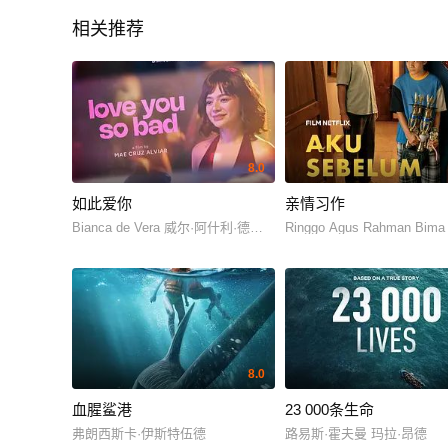
相关推荐
8.0
如此爱你
亲情习作
Bianca de Vera 威尔·阿什利·德莱昂
Ringgo Agus Rahman Bima
8.0
血腥鲨港
23 000条生命
弗朗西斯卡·伊斯特伍德
路易斯·霍夫曼 玛拉·昂德