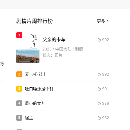
剧情片周排行榜
更多

1
事
父亲的卡车
992

2025 / 中国大陆 / 剧情
状态：正片
7.0
造
序
麦卡托·骑士
992
2

吐口唾沫是个钉
991
3

最小的女儿
979
4

宿主
962
5
