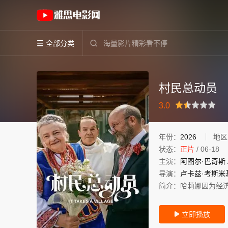
《村民总动员》(2026)波兰波兰语高清电影免
全部分类


村民总动员
很差
较差
还行
推荐
力荐
3.0
年份：
2026
地区
状态：
正片
/
06-18
主演：
阿图尔·巴奇斯
导演：
卢卡兹·考斯米
简介：
哈莉娜因为经
立即播放
