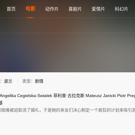
费在线观看 - 雅思电影网
电影
首页
动作片
喜剧片
爱情片
科幻片
：
波兰
类型：
剧情
Angelika
Cegielska-Swiatek
菲利普·古拉克斯
Mateusz
Janicki
Piotr
Pre
基
济困难被迫取消了婚礼，于是她的亲友们决心制定一个疯狂的计划来吸引