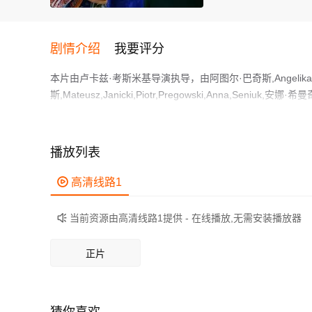
剧情介绍
我要评分
本片由卢卡兹·考斯米基导演执导，由阿图尔·巴奇斯,Angelika,Ceg
斯,Mateusz,Janicki,Piotr,Pregowski,Anna,Se
情节跌岩起伏、扣人心弦，领广大剧情片爱好者和观众们都
哈莉娜因为经济困难被迫取消了婚礼，于是她的亲友们决心
作为一部 上映的剧情电影，在当期同类题材影片中具有一定
播放列表
鲜明，适合喜欢剧情类电影的观众观看。

高清线路1
当前资源由高清线路1提供 - 在线播放,无需安装播放器

正片