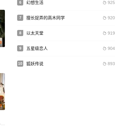
幻想生活
925
6

擅长捉弄的高木同学
920
7

以太天堂
919
8

.0
五星级恋人
904
9

云峰 任珅
狐妖传说
893
10

.0
坦 雨果·狄龙 法布里齐奥·隆吉奥内 阿努克·达尔文·霍梅伍德 Vidal Arzoni Tom H