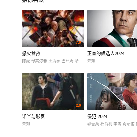
猜你喜欢
7.0
怒火营救
正直的候选人2024
陈虎 母其弥雅 王清亭 巴萨姆·哈亚提
未知
2.0
诺丫与彩奏
侵犯 2024
未知
郭善英 权俞利 李雪 奇昭侑