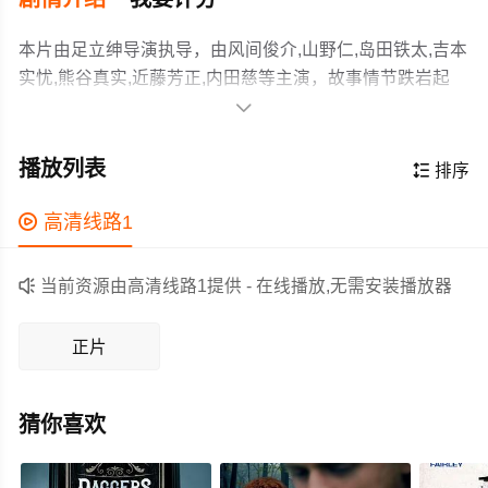
本片由足立绅导演执导，由风间俊介,山野仁,岛田铁太,吉本
实忧,熊谷真实,近藤芳正,内田慈等主演，故事情节跌岩起
伏、扣人心弦，领广大剧情片爱好者和观众们都期待不

已。
本片改编自足立绅同名小说，电影版是包括未公开场景的
导演剪辑版本。年过40却依然不受欢迎的编剧、没有收入
播放列表

排序
的废柴丈夫·柳田豪太（风间俊介 饰），与吃软饭一样的丈
夫和儿子一起维持生活、拒绝丈夫的邀请、还破口大骂的
作为一部 上映的剧情电影，在当期同类题材影片中具有一

高清线路1
可怕妻子·柳田千花（MEGUMI 饰），两人之间展开了又笑
定的看点，在演员表现和剧情架构上也都有不错的亮点，
又哭的夫妇故事。
剧情紧凑，角色塑造鲜明，适合喜欢剧情类电影的观众观

当前资源由高清线路1提供 - 在线播放,无需安装播放器
看。
正片
猜你喜欢