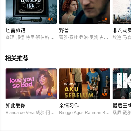
4.0
1.0
匕首旅馆
野兽
非凡劫
查理·邦德 特里·班伯格 David Streames
蕾雅·赛杜 乔治·麦凯 古斯拉姬·马兰
埃迪·马森 
相关推荐
8.0
4.0
如此爱你
亲情习作
最后王
Bianca de Vera 威尔·阿什利·德莱昂
Ringgo Agus Rahman Bima Sena
桑尼·戴