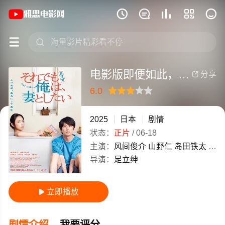
《电影版即便如此，我还是想和妻子做》(2







电影版即便如此，我还是想和妻子做
分享

6.0
很差
较差
还行
推荐
力荐
2025
日本
剧情
状态：
正片
/
06-18
主演：
风间俊介
山野仁
岛田铁太
吉本
导演：
足立绅
立即播放

剧情介绍
我要评分