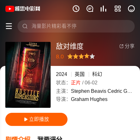
《敌对维度》(2024)英国英语高清电影免







敌对维度
分享

8.0
很差
较差
还行
推荐
力荐
2024
英国
科幻
状态：
正片
/
06-02
主演：
Stephen
Beavis
Cedric
Gall
Gr
导演：
Graham
Hughes
立即播放

剧情介绍
我要评分