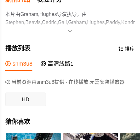
本片由Graham,Hughes导演执导，由
Stephen,Beavis,Cedric,Gall,Graham,Hughes,Paddy,Kondrack
等主演，故事情节跌岩起伏、扣人心弦，领广大科幻片爱

好者和观众们都期待不已。
讲述了两位纪录片制作人决定调查一位涂鸦艺术家的失踪
事件。随着调查的深入，这两位制作人遭遇到了一扇诡异
播放列表

排序
的凭空出现的木门，这扇门引领他们穿梭于不同的空间，
同时开启了一段黑暗的噩梦之旅。本来只是调查失踪事件
作为一部 上映的科幻电影，在当期同类题材影片中具有一

snm3u8

高清线路1
的两人很快便意识到，自己陷进了超乎想象的可怕旋涡之
定的看点，在演员表现和剧情架构上也都有不错的亮点，
中...
剧情紧凑，角色塑造鲜明，适合喜欢科幻类电影的观众观

当前资源由snm3u8提供 - 在线播放,无需安装播放器
看。
HD
猜你喜欢