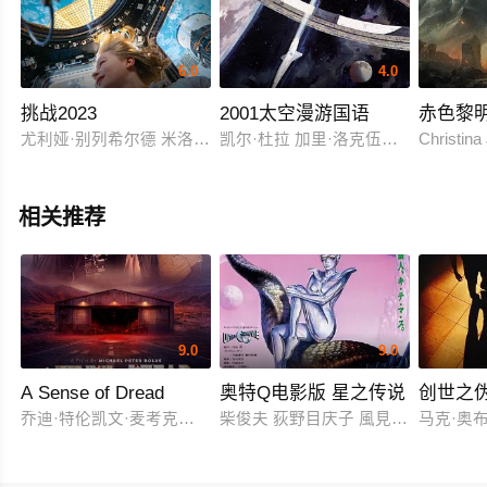
6.0
4.0
挑战2023
2001太空漫游国语
赤色黎
尤利娅·别列希尔德 米洛斯·比柯维奇 弗拉基米尔·马什科夫 Oleg Novitsky 
凯尔·杜拉 加里·洛克伍德 威廉姆·西尔
Christina
相关推荐
9.0
9.0
A Sense of Dread
奥特Q电影版 星之传说
创世之
乔迪·特伦凯文·麦考克尔虹膜
柴俊夫 荻野目庆子 風見しんご
马克·奥