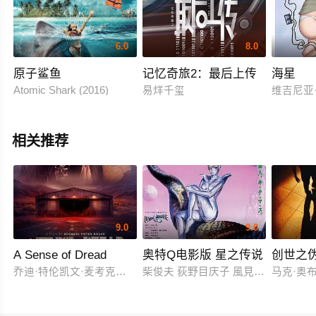
6.0
8.0
原子鲨鱼
记忆奇旅2：最后上传
海星
Atomic Shark (2016)
易烊千玺
维吉尼亚
相关推荐
9.0
9.0
A Sense of Dread
奥特Q电影版 星之传说
创世之
乔迪·特伦凯文·麦考克尔虹膜
柴俊夫 荻野目庆子 風見しんご
马克·奥