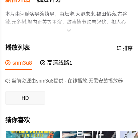
本片由河崎实导演执导，由坛蜜,大野未来,福田佑亮,古谷
敏,元冬树,堀内正美等主演，故事情节跌岩起伏、扣人心
弦，领广大科幻片爱好者和观众们都期待不已。

据台湾媒体报道，有一部坛蜜主演的科幻片《地球防卫未
亡人》，将于2014年2月8日在日本上映，预告片最近曝
播放列表

排序
光，结果真是令人傻眼，因为大家原以为，坛蜜既然在片
中是饰演守护地球的正义女飞行员，要与专吃核废弃物的
作为一部 上映的科幻电影，在当期同类题材影片中具有一

snm3u8

高清线路1
怪兽决一死战，那应该就是要摆脱“脱 戏”大展演技，但没想
定的看点，在演员表现和剧情架构上也都有不错的亮点，
到一看到预告片，真是叫人“大开眼界”，她居然还是脱光
剧情紧凑，角色塑造鲜明，适合喜欢科幻类电影的观众观

当前资源由snm3u8提供 - 在线播放,无需安装播放器
了。 据报导，坛蜜饰演一名未婚夫遭宇宙怪兽杀害的地球
看。
防卫队员，为复仇而穿上贴身性感制服打怪兽，预告片
HD
中，她驾驶着战斗机与怪兽战斗，看似坚定勇敢，但又有
点变态，因为她进攻怪兽的时候，居然会莫名地享受攻击
快感，就好像新的恋人变成怪兽一样，让人喷饭。更妙的
猜你喜欢
是，其中一幕她还脱下性感战袍全裸打怪兽，这下大家才
恍然大悟，原来打怪兽也得靠色 诱啊。