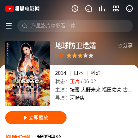
《地球防卫遗孀》(2014)日本日语高清电







地球防卫遗孀
分享

6.0
很差
较差
还行
推荐
力荐
2014
日本
科幻
状态：
正片
/
06-02
主演：
坛蜜
大野未来
福田佑亮
古谷敏
导演：
河崎实
立即播放

剧情介绍
我要评分