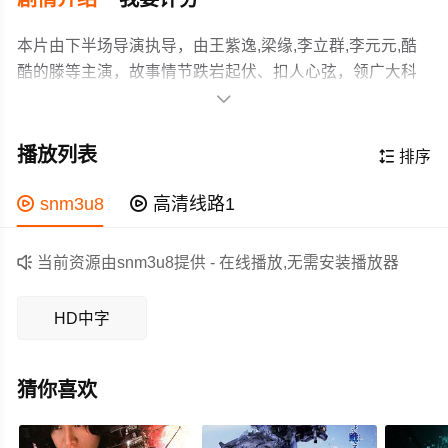
本片由下半场导演执导，由王紫逸,梁缘,李立群,李元元,酷
酷的滕等主演，故事情节跌岩起伏、扣人心弦，领广大科
幻片爱好者和观众们都期待不已。

电视剧《地心危机》由阿里影业、横店柏品、雍禾影业出
品。
播放列表

排序
作为一部 上映的科幻电影，在当期同类题材影片中具有一
定的看点，在演员表现和剧情架构上也都有不错的亮点，

snm3u8

高清线路1
剧情紧凑，角色塑造鲜明，适合喜欢科幻类电影的观众观
看。

当前资源由snm3u8提供 - 在线播放,无需安装播放器
HD中字
猜你喜欢