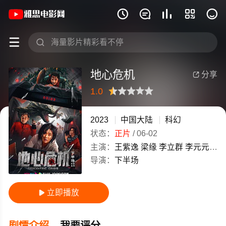
《地心危机》(2023)中国大陆汉语普通







地心危机
分享

1.0
很差
较差
还行
推荐
力荐
2023
中国大陆
科幻
状态：
正片
/
06-02
主演：
王紫逸
梁缘
李立群
李元元
酷
导演：
下半场
立即播放

剧情介绍
我要评分