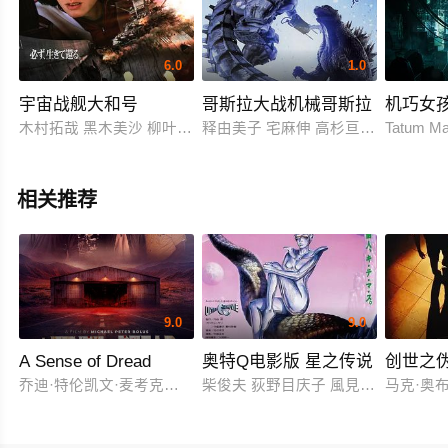
6.0
1.0
宇宙战舰大和号
哥斯拉大战机械哥斯拉
机巧女
木村拓哉 黑木美沙 柳叶敏郎 绪形直人 西田敏行 高岛礼子 堤真一
释由美子 宅麻伸 高杉亘 友井雄亮 中
Tatum Ma
相关推荐
9.0
9.0
A Sense of Dread
奥特Q电影版 星之传说
创世之
乔迪·特伦凯文·麦考克尔虹膜
柴俊夫 荻野目庆子 風見しんご
马克·奥