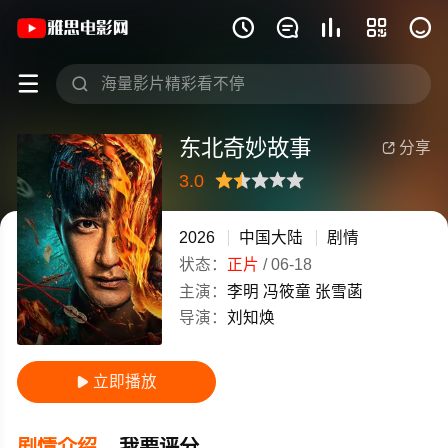
《东北奇妙故事》(2026)中国大陆普通







东北奇妙故事
分享

3.0
很差
较差
还行
推荐
力荐
2026
中国大陆
剧情
状态：
正片
/
06-18
主演：
李明
冯筱童
张雪菡
导演：
刘知焕
立即播放

剧情介绍
我要评分