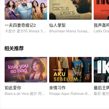
6.0
6.0
一夫四妻奇婚记2
仙人掌梨
我声轰
卡皮尔·夏尔玛 Manjot Singh Hira Warina 特里妲·乔杜里 Paul 
Bhushaan Manoj Suraaj Suman Jayshr
Latifa Dr
相关推荐
8.0
4.0
如此爱你
亲情习作
最后王
Bianca de Vera 威尔·阿什利·德莱昂
Ringgo Agus Rahman Bima Sena
桑尼·戴