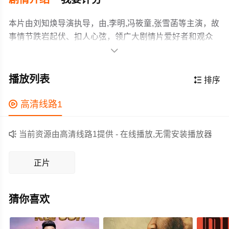
本片由刘知焕导演执导，由,李明,冯筱童,张雪菡等主演，故
事情节跌岩起伏、扣人心弦，领广大剧情片爱好者和观众
们都期待不已。

哲学系学生肖墨到殡仪馆实习，试图探寻“生死”答案，却遭
遇导师陈辉离奇死亡。村里流传一口“应声井”可让人起死回
播放列表

排序
生。陈辉之子死于事故后，陈辉在古井许愿，次日离奇失
踪。肖墨随神秘殡葬师老白头返村调查，老白头以科学逐
作为一部 上映的剧情电影，在当期同类题材影片中具有一

高清线路1
一破解“灵异”现象：井中尸体、养女上吊、浓雾里的鬼打墙
定的看点，在演员表现和剧情架构上也都有不错的亮点，
等怪事背后皆是精心布局的骗局。当执念遭遇科学，谎言
剧情紧凑，角色塑造鲜明，适合喜欢剧情类电影的观众观

当前资源由高清线路1提供 - 在线播放,无需安装播放器
被真相撕裂，众人方知真正的深渊不在井里，而在人心。
看。
正片
猜你喜欢