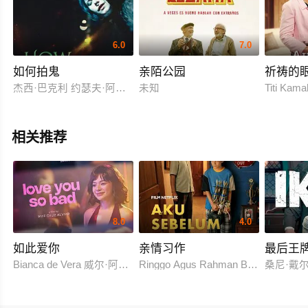
6.0
7.0
如何拍鬼
亲陌公园
祈祷的眼
杰西·巴克利 约瑟夫·阿基基 Ioannis Bakogeorgos Eva H.D. Argyris Pan
未知
Titi Kam
相关推荐
8.0
4.0
如此爱你
亲情习作
最后王
Bianca de Vera 威尔·阿什利·德莱昂
Ringgo Agus Rahman Bima Sena
桑尼·戴