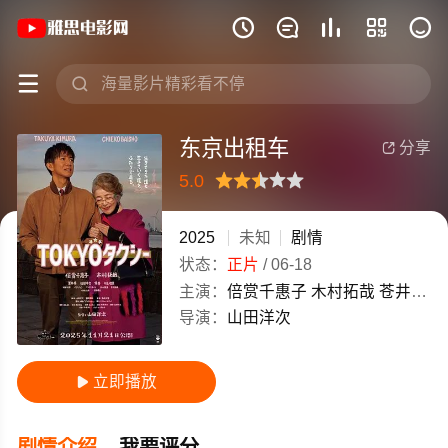
《东京出租车》(2025)高清电影免费在线







东京出租车
分享

5.0
很差
较差
还行
推荐
力荐
2025
未知
剧情
状态：
正片
/
06-18
主演：
倍赏千惠子
木村拓哉
苍井优
迫
导演：
山田洋次
立即播放

剧情介绍
我要评分