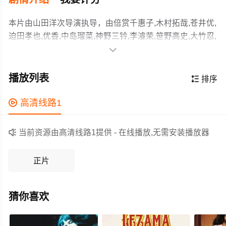
本片由山田洋次导演执导，由倍赏千惠子,木村拓哉,苍井优,
迫田孝也,优香,中岛瑠菜,神野三铃,李濬荣,笹野高史,大竹忍,
槙田雄司,北山雅康,木村优来,小林稔侍,明石家秋刀鱼等主

演，故事情节跌岩起伏、扣人心弦，领广大剧情片爱好者
故事围绕的士司机宇佐美浩二（木村拓哉 饰）展开，他每
和观众们都期待不已。
日奔波于都市间工作养家，却因女儿的学费、的士验车
播放列表

排序
费、房屋租金等接踵而至的现实压力而身心俱疲。某日，
浩二接到一项特别的委托——接载年迈的高野堇女士（倍
作为一部 上映的剧情电影，在当期同类题材影片中具有一

高清线路1
赏千惠子 饰）从东京柴又前往神奈川叶山的养老院。“在离
定的看点，在演员表现和剧情架构上也都有不错的亮点，
开东京之前，想先到几个想去的地方看看”，堇女士淡然请
剧情紧凑，角色塑造鲜明，适合喜欢剧情类电影的观众观

当前资源由高清线路1提供 - 在线播放,无需安装播放器
求。随着的士驶过日本的大街小巷，陌生的两人逐渐打开
看。
心扉，堇女士也徐徐道出自己跌宕的人生过往。这趟偶然
正片
的旅程，不仅触动了他们的心灵，也让二人在平凡的日子
中，为彼此的人生留下难忘的美好印记。
猜你喜欢