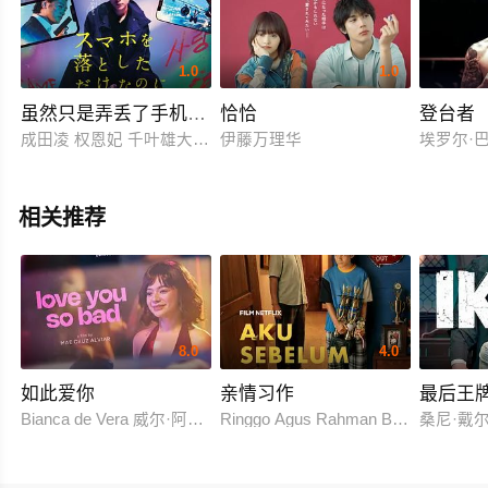
1.0
1.0
虽然只是弄丢了手机 最终章 最后的黑客游戏
恰恰
登台者
成田凌 权恩妃 千叶雄大 井浦新 田中圭 白石麻衣 原田泰造 大谷
伊藤万理华
埃罗尔·巴宝
相关推荐
8.0
4.0
如此爱你
亲情习作
最后王
Bianca de Vera 威尔·阿什利·德莱昂
Ringgo Agus Rahman Bima Sena
桑尼·戴