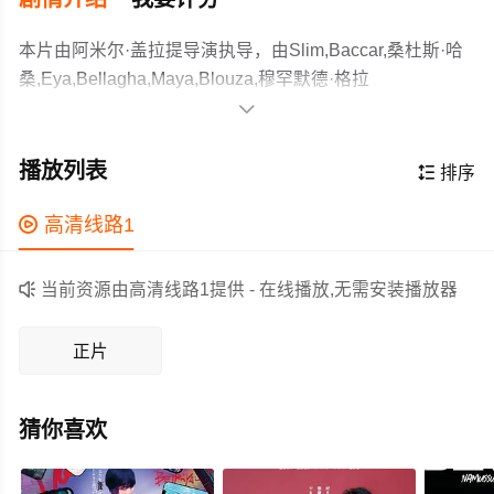
本片由阿米尔·盖拉提导演执导，由Slim,Baccar,桑杜斯·哈
桑,Eya,Bellagha,Maya,Blouza,穆罕默德·格拉
亚,Lassaad,Jamoussi,Saoussen,Maalej,Lobna,Noomene

等主演，故事情节跌岩起伏、扣人心弦，领广大剧情片爱
自父亲去世以来，19岁的阿丽莎成了她患有抑郁症的母亲
好者和观众们都期待不已。
和年幼妹妹的照顾者。她只想逃离自己的责任以及身边的
播放列表

排序
痛苦。她最好的朋友梅赫迪（23岁）性格内向，患有白癜
风。尽管他有文凭，却仍然失业，这让他觉得自己对不起
作为一部 上映的剧情电影，在当期同类题材影片中具有一

高清线路1
家人。两人都用幽默和想象力来逃避艰苦的生活。梅赫迪
定的看点，在演员表现和剧情架构上也都有不错的亮点，
讲述并绘制超现实主义的故事，而阿丽莎则尽可能地重新
剧情紧凑，角色塑造鲜明，适合喜欢剧情类电影的观众观

当前资源由高清线路1提供 - 在线播放,无需安装播放器
塑造自己的现实。当他们得知全国范围内举办的一场绘画
看。
比赛可能会改变他们的生活时，他们偷了一辆车，开始了
正片
一场疯狂的公路旅行。他们的友谊经受了考验，他们发现
了突尼斯最好的一面和最坏的一面。他们的希望破灭了，
但他们
猜你喜欢