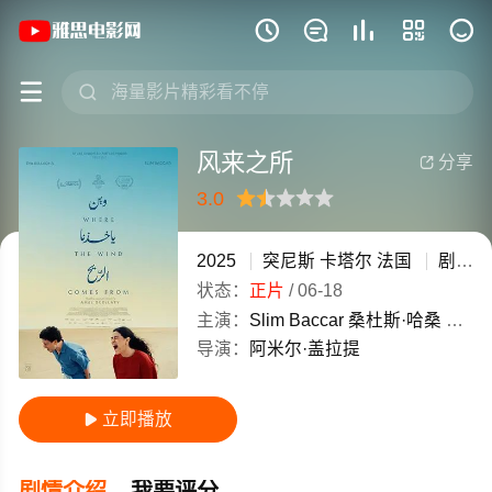
《风来之所》(2025)突尼斯 / 卡塔尔 







风来之所
分享

3.0
很差
较差
还行
推荐
力荐
2025
突尼斯
卡塔尔
法国
剧情
状态：
正片
/
06-18
主演：
Slim
Baccar
桑杜斯·哈桑
Eya
B
导演：
阿米尔·盖拉提
立即播放

剧情介绍
我要评分