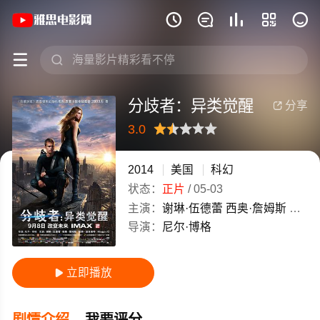
《分歧者：异类觉醒》(2014)美国高清电







分歧者：异类觉醒
分享

3.0
很差
较差
还行
推荐
力荐
2014
美国
科幻
状态：
正片
/
05-03
主演：
谢琳·伍德蕾
西奥·詹姆斯
艾什莉
导演：
尼尔·博格
立即播放

剧情介绍
我要评分