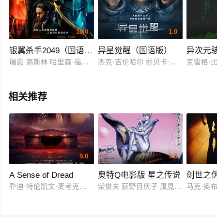
10.0
1.0
银翼杀手2049（国语版）
异星觉醒（国语版）
异次元
瑞恩·高斯林 哈里森·福特 安娜·德·阿玛斯 西尔维娅·侯克斯 罗宾·
杰克·吉伦哈尔 丽贝卡·弗格森 瑞安·
克雷格·比
相关推荐
9.0
9.0
A Sense of Dread
奥特Q电影版 星之传说
创世之
乔迪·特伦凯文·麦考克尔虹膜
柴俊夫 荻野目庆子 風見しんご
马克·奥