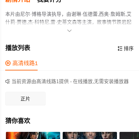
本片由尼尔·博格导演执导，由谢琳·伍德蕾,西奥·詹姆斯,艾
什莉·贾德,杰·科特尼,雷·史蒂文森等主演，故事情节跌岩起
伏、扣人心弦，领广大科幻片爱好者和观众们都期待不

已。
一百年前，席卷全球的战争让几乎所有的国家都从地球上
消失，幸存的人类聚集在破败的芝加哥。新世界的创始者
播放列表

排序
为了谋求永久的和平，将幸存者们分成了无私派、诚实
派、无畏派、友好派和博学派。每个派系都有自己专门的
作为一部 上映的科幻电影，在当期同类题材影片中具有一

高清线路1
社会职责，他们通力合作促进这个世界的进步。美丽女孩
定的看点，在演员表现和剧情架构上也都有不错的亮点，
碧翠丝（谢琳·伍德蕾 Shailene Woodley 饰）出生于无私
剧情紧凑，角色塑造鲜明，适合喜欢科幻类电影的观众观

当前资源由高清线路1提供 - 在线播放,无需安装播放器
派家庭，她和其他同龄人一样，将在16岁那年决定自己终
看。
身所属的派系。然而测试表明她是一个极为少见的分歧
正片
者，碧翠丝不顾测试官的劝阻，毅然选择了无畏派。在这
个勇士的集团，她必须和伙伴们接受最为严苛的训练。
猜你喜欢