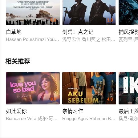
6.0
1.0
白草地
剑岳：点之记
捕风捉影
Hassan Pourshirazi Younes Ghazali Mohammad Rabbani
浅野忠信 香川照之 松田龙平 役所广
瓦列里·
相关推荐
8.0
4.0
如此爱你
亲情习作
最后王
Bianca de Vera 威尔·阿什利·德莱昂
Ringgo Agus Rahman Bima Sena
桑尼·戴