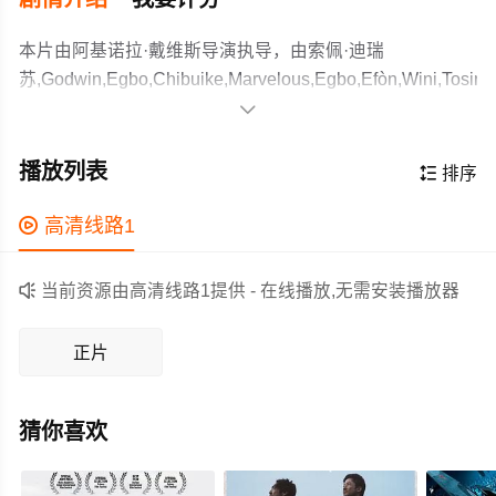
本片由阿基诺拉·戴维斯导演执导，由索佩·迪瑞
苏,Godwin,Egbo,Chibuike,Marvelous,Egbo,Efòn,Wini,Tosin,
等主演，故事情节跌岩起伏、扣人心弦，领广大剧情片爱

好者和观众们都期待不已。
雷米与阿金这对小哥俩，终得与疏离多年的父亲弗拉林共
享难得一日。三人游走在初次相见的巨型都市拉各斯，少
播放列表

排序
年窥见钢筋森林的奇观，亦目睹父亲谋生路上的重重难
关。此刻整座城市正笼罩在1993年总统大选结果的巨大阴
作为一部 上映的剧情电影，在当期同类题材影片中具有一

高清线路1
云之下，而父子三人的归家之路，竟也成了选票漩涡中飘
定的看点，在演员表现和剧情架构上也都有不错的亮点，
摇的未知数。
剧情紧凑，角色塑造鲜明，适合喜欢剧情类电影的观众观

当前资源由高清线路1提供 - 在线播放,无需安装播放器
看。
正片
猜你喜欢