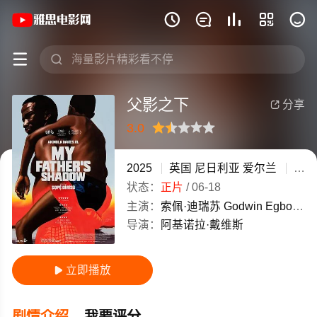
《父影之下》(2025)英国 / 尼日利亚 







父影之下
分享

3.0
很差
较差
还行
推荐
力荐
2025
英国
尼日利亚
爱尔兰
剧情
状态：
正片
/
06-18
主演：
索佩·迪瑞苏
Godwin
Egbo
Chi
导演：
阿基诺拉·戴维斯
立即播放

剧情介绍
我要评分