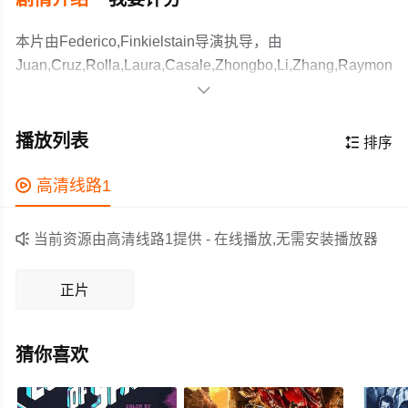
本片由Federico,Finkielstain导演执导，由
Juan,Cruz,Rolla,Laura,Casale,Zhongbo,Li,Zhang,Raymond,C
等主演，故事情节跌岩起伏、扣人心弦，领广大科幻片爱

好者和观众们都期待不已。
暂无简介
作为一部 上映的科幻电影，在当期同类题材影片中具有一
播放列表

排序
定的看点，在演员表现和剧情架构上也都有不错的亮点，
剧情紧凑，角色塑造鲜明，适合喜欢科幻类电影的观众观

高清线路1
看。

当前资源由高清线路1提供 - 在线播放,无需安装播放器
正片
猜你喜欢