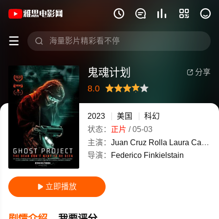
《鬼魂计划》(2023)美国英语高清电影免







鬼魂计划
分享

8.0
很差
较差
还行
推荐
力荐
2023
美国
科幻
状态：
正片
/
05-03
主演：
Juan
Cruz
Rolla
Laura
Casale
导演：
Federico
Finkielstain
立即播放

剧情介绍
我要评分