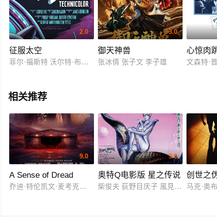
2.0
3.0
征服太空
御天神兽
心惊肉
菲尔·福斯特 沃尔特·布鲁克 埃里克·弗莱明 米基·肖夫尼西
张冰倩 张子文 李子雄
文森特·
相关推荐
9.0
9.0
A Sense of Dread
奥特Q电影版 星之传说
创世之
乔迪·特伦凯文·麦考克尔虹膜
柴俊夫 荻野目庆子 風見しんご
马克·奥