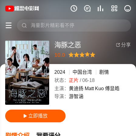
《海豚之恶》(2024)中国台湾汉语普通







海豚之恶
分享

10.0
很差
较差
还行
推荐
力荐
2024
中国台湾
剧情
状态：
正片
/
06-18
主演：
黄迪扬
Matt
Kuo
傅显皓
导演：
游智涵
立即播放

剧情介绍
我要评分