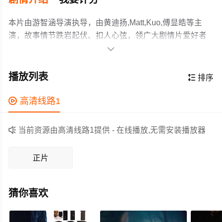
本片由游智涵导演执导，由黄迪扬,Matt,Kuo,傅显皓等主
演，故事情节跌岩起伏、扣人心弦，领广大剧情片爱好者
和观众们都期待不已。

期末考后的校园，一具吊在男厕无法确认自杀或他杀的尸
体，引出五名留在学校的嫌疑犯。是他杀？尸体找不到他
播放列表

排序
杀的痕迹。是自杀？尸体足部与地面却整整有三十公分的
距离，并找不到触手可及的垫脚物。刑警抽丝剥茧，发现
作为一部 上映的剧情电影，在当期同类题材影片中具有一

高清线路1
该班存在的霸凌问题及渐渐浮上台面的人际关系。深受学
定的看点，在演员表现和剧情架构上也都有不错的亮点，
生欢迎、家长信任的班导师；极富正义感，勇于为被霸凌
剧情紧凑，角色塑造鲜明，适合喜欢剧情类电影的观众观

当前资源由高清线路1提供 - 在线播放,无需安装播放器
同学抗争的班长；只顾自己，冷眼旁观霸凌发生的资优
看。
生；随声附和、跟风起舞的懦弱男学生；财粗势大，在班
正片
上居于领导地位的不良学生。有人有动机没机会，有人有
机会没动机。在近乎空荡的校园内，到底是谁将绞首的水
管挂在死者的脖子上？
猜你喜欢