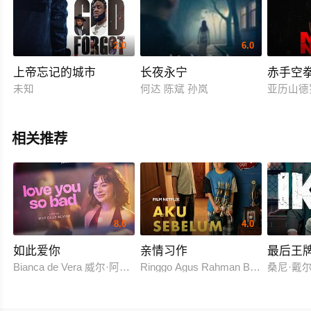
2.0
6.0
上帝忘记的城市
长夜永宁
赤手空
未知
何达 陈斌 孙岚
亚历山德
相关推荐
8.0
4.0
如此爱你
亲情习作
最后王
Bianca de Vera 威尔·阿什利·德莱昂
Ringgo Agus Rahman Bima Sena
桑尼·戴