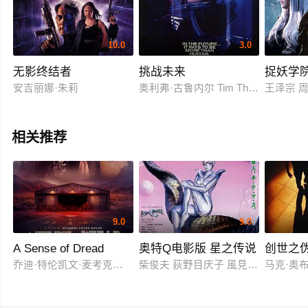
10.0
3.0
无影终结者
挑战未来
捉妖学
安吉丽娜·朱莉
奥利弗·古鲁内尔 Tim Thomerson
王泽宗 
相关推荐
9.0
9.0
A Sense of Dread
奥特Q电影版 星之传说
创世之
乔迪·特伦凯文·麦考克尔虹膜
柴俊夫 荻野目庆子 風見しんご
马克·奥