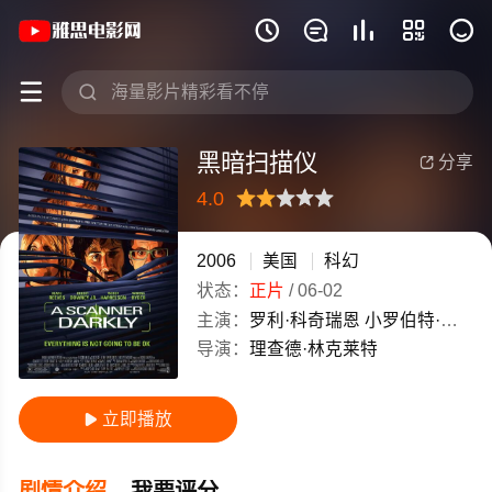
《黑暗扫描仪》(2006)美国英语高清电影







黑暗扫描仪
分享

4.0
很差
较差
还行
推荐
力荐
2006
美国
科幻
状态：
正片
/
06-02
主演：
罗利·科奇瑞恩
小罗伯特·唐尼
导演：
理查德·林克莱特
立即播放

剧情介绍
我要评分