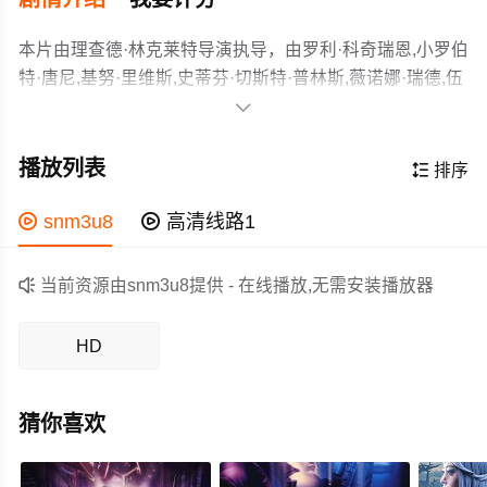
本片由理查德·林克莱特导演执导，由罗利·科奇瑞恩,小罗伯
特·唐尼,基努·里维斯,史蒂芬·切斯特·普林斯,薇诺娜·瑞德,伍
迪·哈里森,麦露迪·切斯,亚历克斯·琼斯,Wilbur,Penn,肯·韦伯

斯特,达蒙·克拉克,杰森·道格拉斯,马可·佩雷拉,Jack,Cruz等
不久的未来，毒品泛滥已经失去控制，一种极易上瘾的非法药品“D药丸”
主演，故事情节跌岩起伏、扣人心弦，领广大科幻片爱好
在美国境内流行，政府当局只好利用高科技监视系统对抗失控的局面。
播放列表

排序
者和观众们都期待不已。
卧底的缉毒探员弗瑞德（基努•里维斯 饰）化名巴布•亚特，试图追踪毒
作为一部 上映的科幻电影，在当期同类题材影片中具有一

snm3u8

高清线路1
品来源，这样，他与小毒贩唐娜•霍桑（薇诺娜•瑞德饰）、吸毒者吉姆•
定的看点，在演员表现和剧情架构上也都有不错的亮点，
贝芮斯（小罗伯特•唐尼饰）、厄尼•洛克曼（伍迪•哈里逊饰）、查尔斯•
剧情紧凑，角色塑造鲜明，适合喜欢科幻类电影的观众观
费克（罗瑞•考克兰饰）等人住在一起。但实际上，弗瑞德也被“D药丸”的

当前资源由snm3u8提供 - 在线播放,无需安装播放器
看。
毒瘾深深吸引。随着毒瘾越来越深，他逐渐模糊现实与虚假间的界线，
失去神智的弗瑞德，不断追寻大毒枭的隐藏之处，毫不知情自己一直置
HD
身于幕后黑手的摆弄。
猜你喜欢