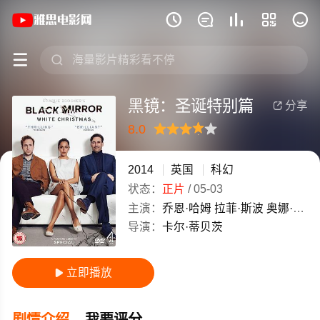
《黑镜：圣诞特别篇》(2014)英国英语







黑镜：圣诞特别篇
分享

8.0
很差
较差
还行
推荐
力荐
2014
英国
科幻
状态：
正片
/
05-03
主演：
乔恩·哈姆
拉菲·斯波
奥娜·卓别林
导演：
卡尔·蒂贝茨
立即播放

剧情介绍
我要评分