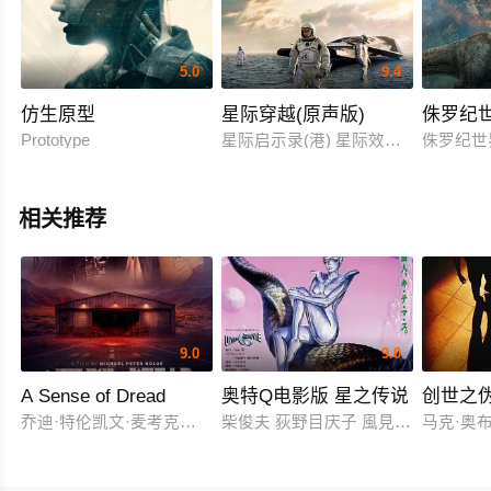
5.0
9.4
仿生原型
星际穿越(原声版)
侏罗纪世
Prototype
星际启示录(港) 星际效应(台) 星际空间 星
侏罗纪世界
相关推荐
9.0
9.0
A Sense of Dread
奥特Q电影版 星之传说
创世之
乔迪·特伦凯文·麦考克尔虹膜
柴俊夫 荻野目庆子 風見しんご
马克·奥