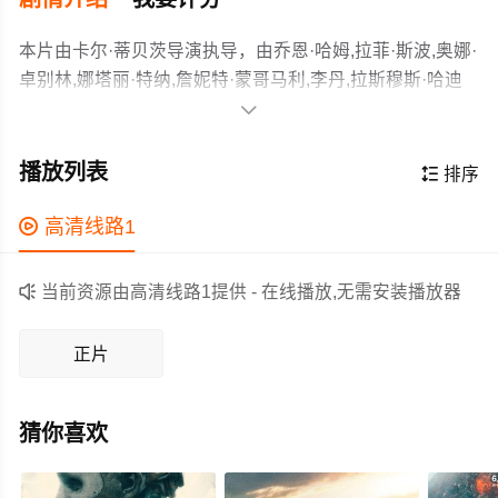
本片由卡尔·蒂贝茨导演执导，由乔恩·哈姆,拉菲·斯波,奥娜·
卓别林,娜塔丽·特纳,詹妮特·蒙哥马利,李丹,拉斯穆斯·哈迪
克等主演，故事情节跌岩起伏、扣人心弦，领广大科幻片

爱好者和观众们都期待不已。
圣诞节将至，一间地处偏远的小木屋里，波特（拉菲·斯波
Rafe Spall 饰）和马特（乔恩·哈姆 Jon Hamm 饰）同坐一
播放列表

排序
桌，用红酒和烤土豆庆祝这个银装素裹的节日。波特沉默
寡言，无精打采，而马特却恰恰相反，为了逗波特讲话，
作为一部 上映的科幻电影，在当期同类题材影片中具有一

高清线路1
他向波特讲述了自己的过去。
定的看点，在演员表现和剧情架构上也都有不错的亮点，
剧情紧凑，角色塑造鲜明，适合喜欢科幻类电影的观众观

当前资源由高清线路1提供 - 在线播放,无需安装播放器
看。
正片
猜你喜欢