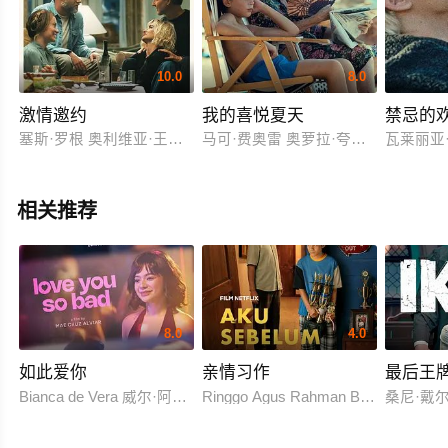
10.0
8.0
激情邀约
我的喜悦夏天
禁忌的
塞斯·罗根 奥利维亚·王尔德
马可·费奥雷 奥萝拉·夸特罗基
瓦莱丽亚
相关推荐
8.0
4.0
如此爱你
亲情习作
最后王
Bianca de Vera 威尔·阿什利·德莱昂
Ringgo Agus Rahman Bima Sena
桑尼·戴