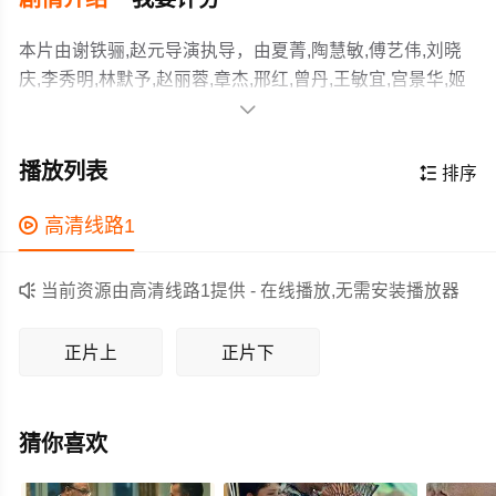
本片由谢铁骊,赵元导演执导，由夏菁,陶慧敏,傅艺伟,刘晓
庆,李秀明,林默予,赵丽蓉,章杰,邢红,曾丹,王敏宜,宫景华,姬
麒麟,周志宇,倪雪华,陈红,马晓晴,俞红菲,甜甜,丁岚,李玲玉

等主演，故事情节跌岩起伏、扣人心弦，领广大剧情片爱
在怡红院里，几棵枯萎的海棠突然绽放出艳丽的花朵，引
好者和观众们都期待不已。
起了众人的议论。不久之后，元妃离世，宝玉又丢失了
播放列表

排序
玉，痴病再次发作。贾母决定给他娶妻冲喜，王熙凤想出
了一计，即明娶黛玉（夏菁 饰）实娶宝钗（陶慧敏 饰），
作为一部 上映的剧情电影，在当期同类题材影片中具有一

高清线路1
实施了“掉包计”。宝玉听说要娶林妹妹，心中病痛顿消，然
定的看点，在演员表现和剧情架构上也都有不错的亮点，
而意外的新娘竟是他的亲姐姐宝钗，导致他的痴病再次发
剧情紧凑，角色塑造鲜明，适合喜欢剧情类电影的观众观

当前资源由高清线路1提供 - 在线播放,无需安装播放器
作。
看。
正片上
正片下
猜你喜欢