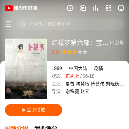
《红楼梦第六部：宝玉化石》(1989)中







红楼梦第六部：宝玉化石
分享

6.0
很差
较差
还行
推荐
力荐
1989
中国大陆
剧情
状态：
正片上
/
06-18
主演：
夏菁
陶慧敏
傅艺伟
刘晓庆
李
导演：
谢铁骊
赵元
立即播放

剧情介绍
我要评分