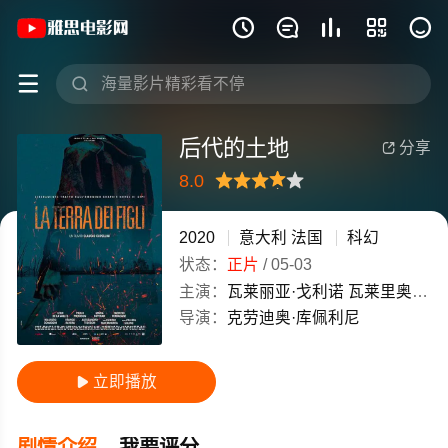
《后代的土地》(2020)意大利 / 法国







后代的土地
分享

8.0
很差
较差
还行
推荐
力荐
2020
意大利
法国
科幻
状态：
正片
/
05-03
主演：
瓦莱丽亚·戈利诺
瓦莱里奥·马斯坦德雷亚
导演：
克劳迪奥·库佩利尼
立即播放

剧情介绍
我要评分