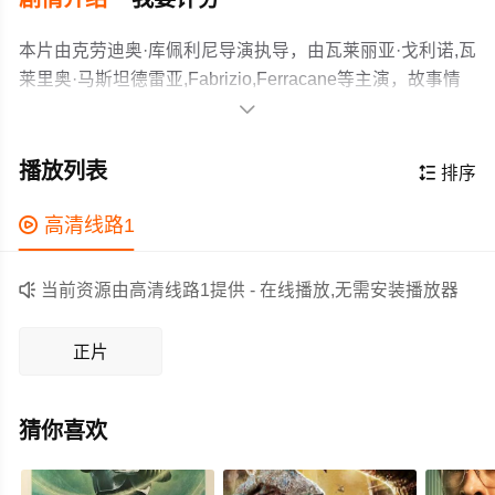
本片由克劳迪奥·库佩利尼导演执导，由瓦莱丽亚·戈利诺,瓦
莱里奥·马斯坦德雷亚,Fabrizio,Ferracane等主演，故事情
节跌岩起伏、扣人心弦，领广大科幻片爱好者和观众们都

期待不已。
文明即将结束。 他唯一的亲人的去世给了一个野男孩一个
借口，让他走出了家庭环境的限制； 只有这样做，他才能
播放列表

排序
破译父亲的日记，这是他遗产中最有价值的文物。 这种对
后世界末日科幻类型的独特贡献讲述了一个处于危机中的
作为一部 上映的科幻电影，在当期同类题材影片中具有一

高清线路1
人类，同时..
定的看点，在演员表现和剧情架构上也都有不错的亮点，
剧情紧凑，角色塑造鲜明，适合喜欢科幻类电影的观众观

当前资源由高清线路1提供 - 在线播放,无需安装播放器
看。
正片
猜你喜欢