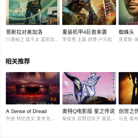
7.0
9.0
哥斯拉对美加洛
重装机甲4巨兽来袭
蜘蛛头
川濑裕之 森干太 富田浩太郎 中岛元
李亚男 王磊 胡博 户元松
克里斯·海姆
相关推荐
9.0
9.0
A Sense of Dread
奥特Q电影版 星之传说
创世之
乔迪·特伦凯文·麦考克尔虹膜
柴俊夫 荻野目庆子 風見しんご
马克·奥