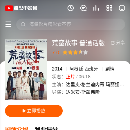
《荒蛮故事 普通话版》(2014)阿根廷 







荒蛮故事 普通话版
分享

7.0
很差
较差
还行
推荐
力荐
2014
阿根廷
西班牙
剧情
状态：
正片
/
06-18
主演：
达里奥·格兰迪内蒂
玛丽娅·玛努尔
导演：
达米安·斯兹弗隆
立即播放

剧情介绍
我要评分