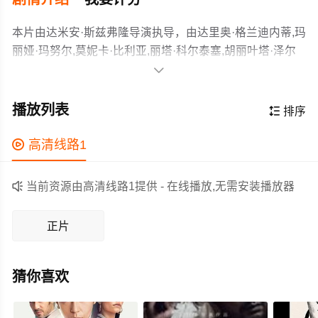
本片由达米安·斯兹弗隆导演执导，由达里奥·格兰迪内蒂,玛
丽娅·玛努尔,莫妮卡·比利亚,丽塔·科尔泰塞,胡丽叶塔·泽尔
贝伯格,凯撒·博尔东,莱昂纳多·斯巴拉格利亚,沃尔特·多纳

多,里卡多·达林,南希·杜普拉,奥斯卡·马丁内兹,玛莉亚·奥内
《荒蛮故事》是一部黑色喜剧，由6个独立的暴力复仇小故
托,奥斯马·努涅斯,赫尔曼·德·席尔瓦,艾丽卡·里瓦斯,地亚哥·
事构成。影片是一次对于人类失控行径的颠覆性创作，从
播放列表

排序
詹蒂莱,玛格丽塔·莫菲诺等主演，故事情节跌岩起伏、扣人
怪异的幽默感，独特的画面和大胆的配乐，到对于身处绝
心弦，领广大剧情片爱好者和观众们都期待不已。
境的普通人这一题材的偏爱，都可以清晰地看到南美鬼才
作为一部 上映的剧情电影，在当期同类题材影片中具有一

高清线路1
导演达米安·斯兹弗隆与阿莫多瓦在创作方面的相似之处。
定的看点，在演员表现和剧情架构上也都有不错的亮点，
不过，斯兹弗隆仍然通过这部影片发出了自己独特的声
剧情紧凑，角色塑造鲜明，适合喜欢剧情类电影的观众观

当前资源由高清线路1提供 - 在线播放,无需安装播放器
音：一场对于一个腐败成风、经济和社会严重不平等的社
看。
会的尖锐抨击。
正片
猜你喜欢