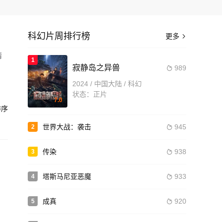
科幻片周排行榜
更多

情
1
寂静岛之异兽
989

高中
2024 / 中国大陆 / 科幻
状态：正片
7.0
造
序
世界大战：袭击
945
2

传染
938
3

塔斯马尼亚恶魔
933
4

成真
920
5
