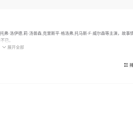
托弗·洛伊德,莉·汤普森,克里斯平·格洛弗,托马斯·F·威尔森等主演，故事
待不已。
展开全部
d 饰）总是有些稀奇古怪的发明。在一次试验他发明的时光机器时，他找来了忘年交

岂料实验过程中博士被歹徒杀害了，马丁慌乱中架着时光机逃跑，回到了30年前。
的看点，在演员表现和剧情架构上也都有不错的亮点，剧情紧凑，角色塑
排
