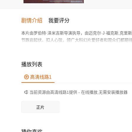
剧情介绍
我要评分
本片由罗伯特·泽米吉斯导演执导，由迈克尔·J·福克斯,克里斯
节跌岩起伏、扣人心弦，领广大科幻片爱好者和观众们都期
布朗博士（克里斯托弗•洛伊德 Christopher Lloy
生马丁（迈克尔•J•福克斯 Michael J. Fox 饰）。
作为一部 上映的科幻电影，在当期同类题材影片中具有一定
播放列表
鲜明，适合喜欢科幻类电影的观众观看。

高清线路1
当前资源由高清线路1提供 - 在线播放,无需安装播放器

正片