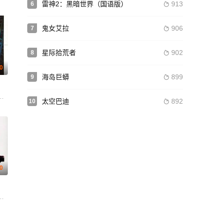
雷神2：黑暗世界（国语版）
913
6

鬼女艾拉
906
7

星际拾荒者
902
8

.0
海岛巨蟒
899
9

o Deschanel 埃利亚·巴斯金 萨韦利·克拉玛罗夫 Oleg Rudnik 娜塔莎·施奈德
卡·韦南蒂尼 韦朗第洛·维朗迪尼 Goffredo Sergio
太空巴迪
892
10

.0
小泽夏木