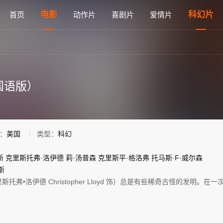
免费在线观看 - 雅思电影网
电影
科幻片
首页
动作片
喜剧片
爱情片
国语版）
：
美国
类型：
科幻
斯
克里斯托弗·洛伊德
莉·汤普森
克里斯平·格洛弗
托马斯·F·威尔森
斯
托弗•洛伊德 Christopher Lloyd 饰）总是有些稀奇古怪的发明。在