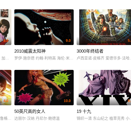
8.0
9.0
5
2010威震太阳神
3000年终结者
in 玛多林·史密斯·奥斯巴内 达纳·艾卡 塔利辛·贾夫 James McEachin Mary J
 加山雄三 若山富三郎 内田胜正 冈田英次 睦五郎 山谷初男 高村ルナ
罗伊·施奈德 约翰·利特高 海伦·米伦 鲍勃·巴拉班
卢西亚诺·皮格齐 爱德华多·法哈多 卢
4.0
10.0
9
50英尺高的女人
19 十九
 鲁格·豪尔 利亚姆·坎宁安 娜塔莉·博尔特
达丽尔·汉纳 丹尼尔·鲍德温
锦织一清 东山纪之 植草克秀 