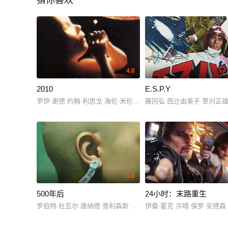
猜你喜欢
4.0
2010
E.S.P.Y
罗伊·谢德 约翰·利思戈 海伦·米伦 鲍勃·巴拉班 凯尔·杜拉 Douglas Ra
藤冈弘 西辻由美子 草刈正雄
1.0
500年后
24小时：末路重生
罗伯特·杜瓦尔 唐纳德·普利森斯 唐佩德罗·科利
伊桑·霍克 许晴 保罗·安德森