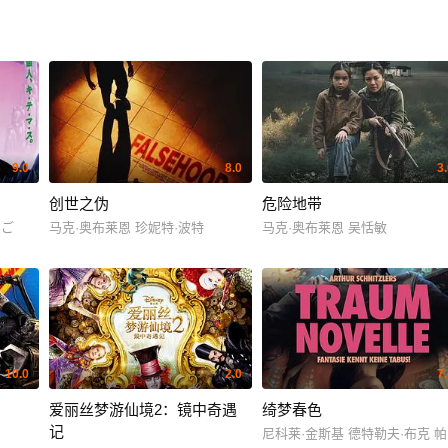
9.0
8.0
3
创世之伪
危险地带
んご
马克·奥布莱恩 珍妮特·波特
马克·奥布莱恩 吴恬敏
10.0
2.0
7
爱丽丝梦游仙境2：镜中奇遇
绮梦春色
记
尼科莱·金斯基 德特勒夫·布克 帕特里克·莫勒肯 Ni