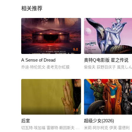
相关推荐
9.0
A Sense of Dread
奥特Q电影版 星之传说
乔迪·特伦凯文·麦考克尔虹膜
柴俊夫 荻野目庆子 風見し
3.0
后室
超级少女(2026)
切瓦特·埃加福 雷娜特·赖因斯夫 芬恩·本尼特
米莉·阿尔柯克 伊芙·雷德利