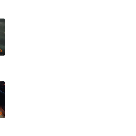
.0
.0
ke·Martens 布鲁诺·艾隆 Nicole·Nagel Laurine·Price Katharina·Gerhardt Rod