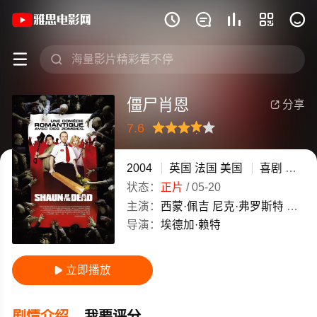
《僵尸肖恩》(2004)英国,法国,美国英







僵尸肖恩
分享

7.6
很差
较差
还行
推荐
力荐
2004
英国
法国
美国
喜剧
恐怖
状态：
正片
/
05-20
主演：
西蒙·佩吉
尼克·弗罗斯特
凯特
导演：
埃德加·赖特
立即播放

剧情介绍
我要评分