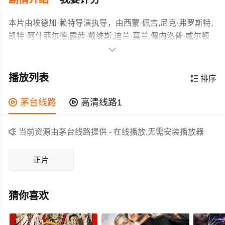
本片由埃德加·赖特导演执导，由西蒙·佩吉,尼克·弗罗斯特,
凯特·阿什菲尔德,露茜·戴维斯,迪兰·莫兰,佩内洛普·威尔顿
等主演，故事情节跌岩起伏、扣人心弦，领广大喜剧,恐怖

片爱好者和观众们都期待不已。
肖恩（西蒙·佩吉 Simon Pegg 饰）事业不如意，爱情也不
怎么顺心。认识了一帮同样游手好闲的朋友，整天和他们
播放列表

排序
厮混，包括皮特，和只会打机和讨人厌的艾德。难得肖恩
为了女朋友振作一次，却遭到同事嘲笑，女友也不能会
作为一部 2004-04-09(英国)上映的喜剧,恐怖电影，在当期

茅台线路

高清线路1
意，肖恩只有继续和朋友醉酒纵乐。但这天整个城市却有
同类题材影片中具有一定的看点，在演员表现和剧情架构
了翻天覆地的变化。僵尸入侵了，只要是被他们咬到的
上也都有不错的亮点，剧情紧凑，角色塑造鲜明，适合喜

当前资源由茅台线路提供 - 在线播放,无需安装播放器
人，都会随之变成僵尸。而肖恩正和艾德在酒吧里豪饮，
欢喜剧,恐怖类电影的观众观看。
却发现陷入僵尸的重重包围中。现在肖恩必须拿出英雄气
正片
概，去捍卫家人朋友
猜你喜欢