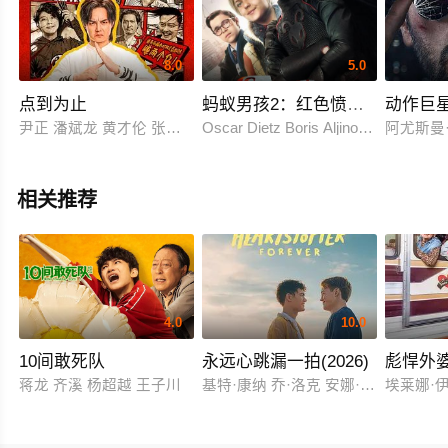
8.0
5.0
点到为止
蚂蚁男孩2：红色愤怒的复仇
动作巨
尹正 潘斌龙 黄才伦 张一鸣 梁超 魏翔 彭昱畅 王成思 宋木子 王
Oscar Dietz Boris Aljinovic Hector
阿尤斯曼·库拉纳
相关推荐
4.0
10.0
10间敢死队
永远心跳漏一拍(2026)
彪悍外
蒋龙 齐溪 杨超越 王子川
基特·康纳 乔·洛克 安娜·麦克西维尔·
埃莱娜·伊鲁