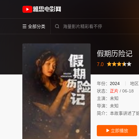
《假期历险记》(2024)中国大陆普通话高清电
全部分类


假期历险记
很差
较差
还行
推荐
力荐
7.0
年份：
2024
地区
状态：
正片
/
06-18
主演：
未知
导演：
未知
简介：
本故事讲述了
立即播放
