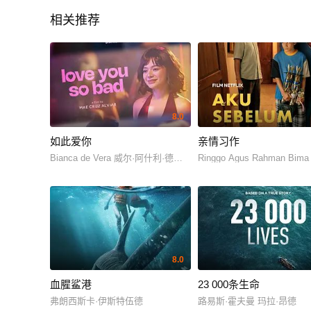
相关推荐
8.0
如此爱你
亲情习作
Bianca de Vera 威尔·阿什利·德莱昂
Ringgo Agus Rahman Bima
8.0
血腥鲨港
23 000条生命
弗朗西斯卡·伊斯特伍德
路易斯·霍夫曼 玛拉·昂德