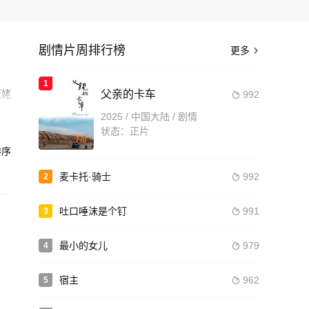
剧情片周排行榜
更多

1
姥姥
父亲的卡车
992

2025 / 中国大陆 / 剧情
造
状态：正片
7.0
序
麦卡托·骑士
992
2

吐口唾沫是个钉
991
3

最小的女儿
979
4

宿主
962
5
