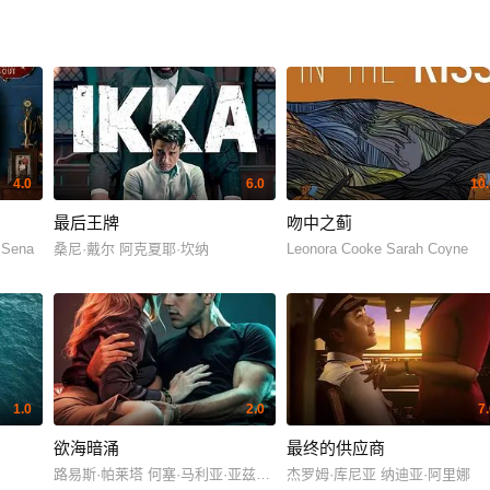
4.0
6.0
10.
最后王牌
吻中之蓟
 Sena
桑尼·戴尔 阿克夏耶·坎纳
Leonora Cooke Sarah Coyne
1.0
2.0
7
欲海暗涌
最终的供应商
路易斯·帕莱塔 何塞·马利亚·亚兹皮克
杰罗姆·库尼亚 纳迪亚·阿里娜