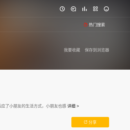





热门搜索

我要收藏
保存到浏览器
适应了小朋友的生活方式，小朋友也感
详细 >
分享
