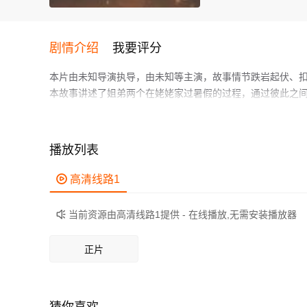
剧情介绍
我要评分
本片由未知导演执导，由未知等主演，故事情节跌岩起伏、
本故事讲述了姐弟两个在姥姥家过暑假的过程，通过彼此之
对自己 ...
作为一部 上映的剧情电影，在当期同类题材影片中具有一定
鲜明，适合喜欢剧情类电影的观众观看。
播放列表

高清线路1
当前资源由高清线路1提供 - 在线播放,无需安装播放器

正片