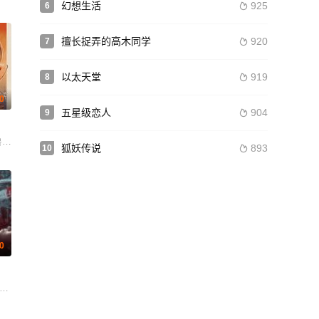
幻想生活
925
6

擅长捉弄的高木同学
920
7

以太天堂
919
8

.0
五星级恋人
904
9

 阿利雷扎·贝拉姆 Ridvan Murati Urbain Guiguemdé
鲁德尼茨基 卡兰·索尼 奥利弗·库珀 泰勒·希尔
狐妖传说
893
10

.0
ova Egor Leontev 安德烈·佩尔米亚科夫 Serafima Frolova Kira Satunkina E
杨偲泳 张兆辉 黄诗棋 培永 蔡祥宇 关德辉