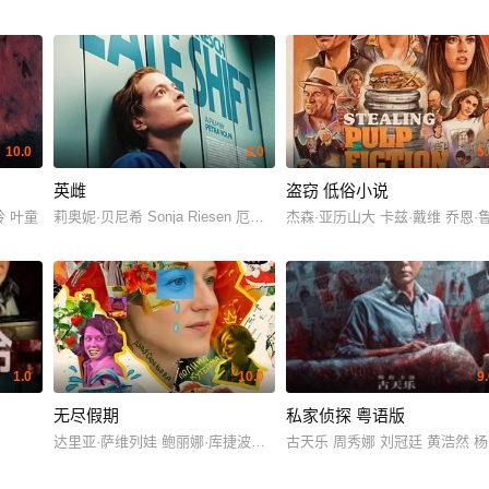
10.0
2.0
5
英雌
盗窃 低俗小说
玲 叶童
莉奥妮·贝尼希 Sonja Riesen 厄斯·布勒 Margherita Schoch 朱格·普拉斯
杰森·亚历山大 卡兹·戴维 乔恩·
1.0
10.0
9
无尽假期
私家侦探 粤语版
达里亚·萨维列娃 鲍丽娜·库捷波娃 伊琳娜·诺索娃 Magoga Machulskaya Marfa Ivan
古天乐 周秀娜 刘冠廷 黄浩然 