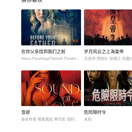
猜你喜欢
9.0
在你父亲找到我们之前
岁月风云之上海皇帝
Alexa PenaVegaTahmoh PenikettJaeda Lily Miller
吕良伟 郑则仕 徐锦江 刘嘉
2.0
音欲
危险限时令
染谷有香 樫尾篤紀 希代彩 田村智浩 加藤大骑 和田聪宏
未知