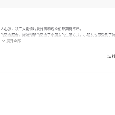
扣人心弦，领广大剧情片爱好者和观众们都期待不已。
间的适应磨合，姥姥渐渐的适应了小朋友的生活方式，小朋友也感受到了
展开全部

的看点，在演员表现和剧情架构上也都有不错的亮点，剧情紧凑，角色塑
排
