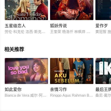
4.0
7.0
五星级恋人
狐妖传说
爱作歹
劳伦·科克伦 洁西·斯克拉姆 多米尼克·谢尔伍德
王奎荣 杨洛仟 林枫烨 柴园乐 闫佳颖 Jia
黄冠智 
相关推荐
8.0
4.0
如此爱你
亲情习作
最后王
Bianca de Vera 威尔·阿什利·德莱昂
Ringgo Agus Rahman Bima Sena
桑尼·戴