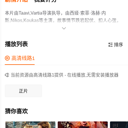
本片由Taavi,Vartia导演执导，由西娅·索菲·洛赫·内
斯,Nikos,Koukas等主演，故事情节跌岩起伏、扣人心弦，
领广大剧情片爱好者和观众们都期待不已。

一名滑冰运动员受困北冰洋浮冰绝境。当浮冰向南漂移并
加速消融，她必须动用一切手段挑战冰海杀机。
播放列表

排序
作为一部 上映的剧情电影，在当期同类题材影片中具有一
定的看点，在演员表现和剧情架构上也都有不错的亮点，

高清线路1
剧情紧凑，角色塑造鲜明，适合喜欢剧情类电影的观众观
看。

当前资源由高清线路1提供 - 在线播放,无需安装播放器
正片
猜你喜欢