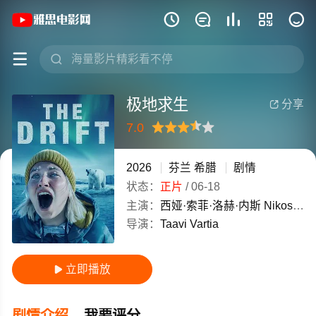
《极地求生》(2026)芬兰 / 希腊英语高







极地求生
分享

7.0
很差
较差
还行
推荐
力荐
2026
芬兰
希腊
剧情
状态：
正片
/
06-18
主演：
西娅·索菲·洛赫·内斯
Nikos
Kou
导演：
Taavi
Vartia
立即播放

剧情介绍
我要评分