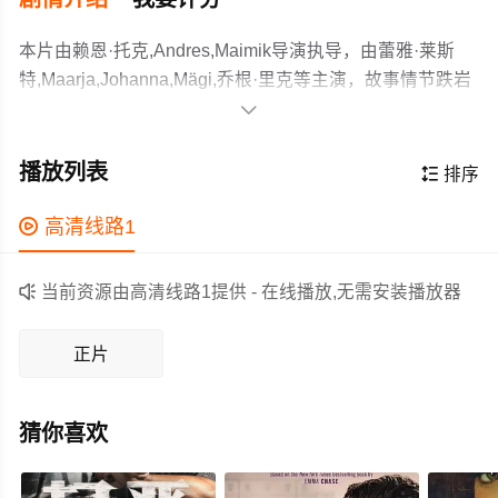
本片由赖恩·托克,Andres,Maimik导演执导，由蕾雅·莱斯
特,Maarja,Johanna,Mägi,乔根·里克等主演，故事情节跌岩
起伏、扣人心弦，领广大剧情片爱好者和观众们都期待不

已。
Aurora, the daughter of a religious leader, enters into a
secret affair that changes her life. She tries to please
播放列表

排序
everyone, but when it's time for a lavish wedding
anniversary celebration, an uninvited guest arrives.
作为一部 上映的剧情电影，在当期同类题材影片中具有一

高清线路1
定的看点，在演员表现和剧情架构上也都有不错的亮点，
剧情紧凑，角色塑造鲜明，适合喜欢剧情类电影的观众观

当前资源由高清线路1提供 - 在线播放,无需安装播放器
看。
正片
猜你喜欢