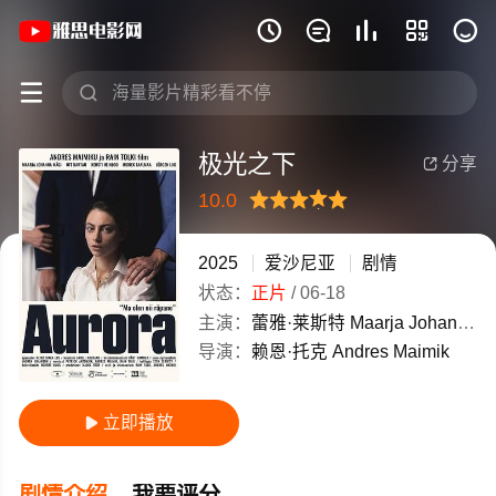
《极光之下》(2025)爱沙尼亚高清电影免







极光之下
分享

10.0
很差
较差
还行
推荐
力荐
2025
爱沙尼亚
剧情
状态：
正片
/
06-18
主演：
蕾雅·莱斯特
Maarja
Johanna
M
导演：
赖恩·托克
Andres
Maimik
立即播放

剧情介绍
我要评分