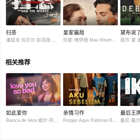
2.0
9.0
扫恶
皇家骗局
黛布说
潘斌龙 包贝尔 赵润南 克拉拉 释小龙
珍妮·博伊德 Max Rinehart 索瑞·安达斯鲁 N
丽莎·雷
相关推荐
8.0
4.0
如此爱你
亲情习作
最后王
Bianca de Vera 威尔·阿什利·德莱昂
Ringgo Agus Rahman Bima Sena
桑尼·戴