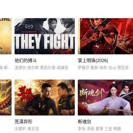
9.0
3.0
10.
他们的搏斗
掌上明珠(2026)
约翰·斯坦利
温德尔·皮尔斯 麦凯尔泰·威廉逊
萨曼莎·鲁斯·帕布 古山·德瓦亚
10.0
9.0
5
荒漠异形
断魂剑
沈震轩 唐文龙
李恰 泽南 蒙策 三金 韩鹏