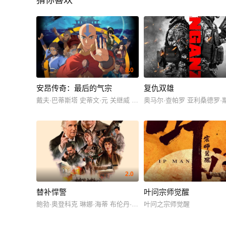
猜你喜欢
8.0
安昂传奇：最后的气宗
复仇双雄
戴夫·巴蒂斯塔 史蒂文·元 关继威 杰西卡·马滕 塔伊加·维迪提 迪·布
奥马尔·查帕罗 亚利桑德罗·
2.0
替补悍警
叶问宗师觉醒
鲍勃·奥登科克 琳娜·海蒂 布伦丹·弗莱彻 亨利·温克勒 布莱恩·川上 莎莫·
叶问之宗师觉醒