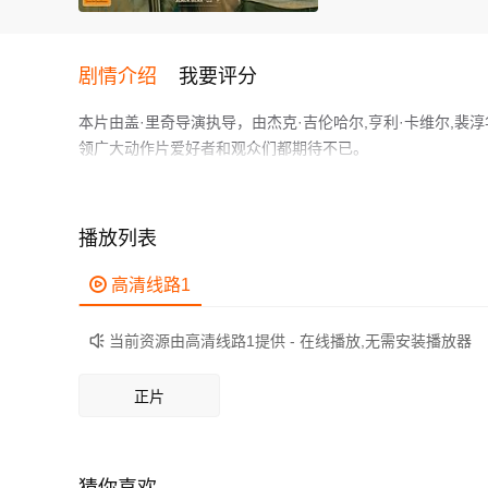
剧情介绍
我要评分
本片由盖·里奇导演执导，由杰克·吉伦哈尔,亨利·卡维尔,裴
领广大动作片爱好者和观众们都期待不已。
金融公司遭十亿恶意贷款，首次讨要无果后，讨债公司老板
锁定债主曼尼的隐秘资产。随后，小队展开一连串精密操作
了债款，金融公司却迟迟未将曼尼的资产归还，气急败坏的
播放列表
受到怎样的恐怖惩罚呢？
作为一部 上映的动作电影，在当期同类题材影片中具有一定
鲜明，适合喜欢动作类电影的观众观看。

高清线路1
当前资源由高清线路1提供 - 在线播放,无需安装播放器

正片