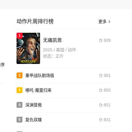
动作片周排行榜
更多

，
1
无痛凯恩
939

据，
2025 / 美国 / 动作
付清
状态：正片
8.0
又将
序
造
重甲战队剧场版
901
2

哪吒·魔童归来
855
3

深渊营救
851
4

复仇双雄
831
5
