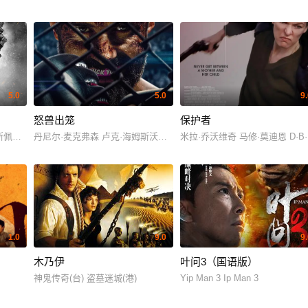
5.0
5.0
9
怒兽出笼
保护者
莱德利·贝克 杰拉尔丁·维斯瓦纳坦 罗曼·萨拉戈萨 芙蕾达·平托 南允道 佩塔·萨金特 
斯佩特泽尔 葆拉·努涅斯 娜塔莉亚·索利安 古斯塔沃·桑切斯·帕拉 路易斯·阿伯提
丹尼尔·麦克弗森 卢克·海姆斯沃斯 罗素·克劳 布伦·福斯特 莫让·阿里亚 马特·纳夫莱 凯
米拉·乔沃维奇 马修·莫迪恩 D·B·斯威尼
1.0
9.0
9
木乃伊
叶问3（国语版）
H·豪威尔 德里克·巴恩斯 杰西卡·麦克劳德 Dan De Jaeger Reena Jolly
神鬼传奇(台) 盗墓迷城(港)
Yip Man 3 Ip Man 3