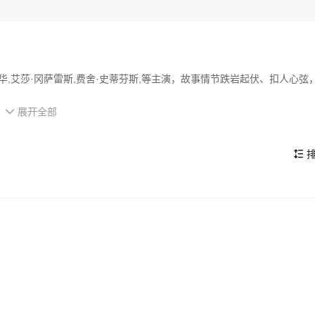
淳华,艾莎·冈萨雷斯,费舍·史蒂芬斯,等主演，故事情节跌岩起伏、扣人心弦
展开全部
瑞秋挺身而出。她集结布朗克和席德组成一支精英小队，成功夺取硬盘数

，曼尼的资产帝国被迫冻结，而曼尼也终于现身谈判同意还钱。但当曼尼
曼尼将瑞秋擒获试图进行要挟。精英小队是否能成功将瑞秋救出，而曼尼
排

的看点，在演员表现和剧情架构上也都有不错的亮点，剧情紧凑，角色塑