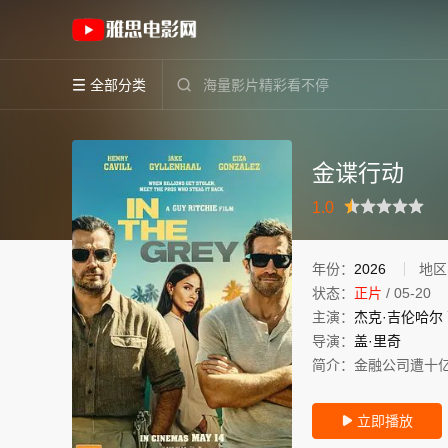
《金谍行动》(2026)英国英语高清电影免费在线
全部分类


金谍行动
很差
较差
还行
推荐
力荐
1.0
年份：
2026
地区
状态：
正片
/
05-20
主演：
杰克·吉伦哈尔
导演：
盖·里奇
简介：
金融公司遭十
立即播放
