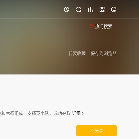





热门搜索

我要收藏
保存到浏览器
克和席德组成一支精英小队，成功夺取
详细 >
分享
