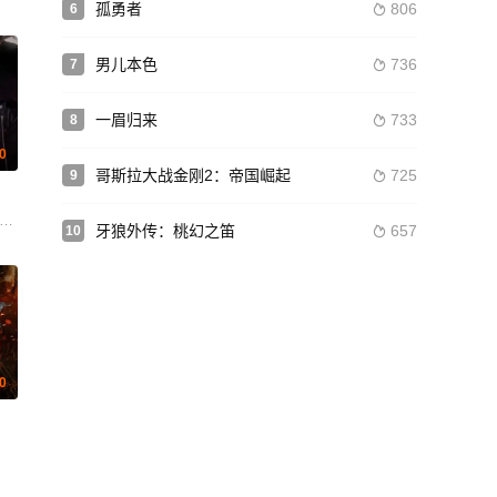
孤勇者
806
6

男儿本色
736
7

一眉归来
733
8

.0
哥斯拉大战金刚2：帝国崛起
725
9

Dionne Quan
莉·盖尔 内森·菲利普斯 Amy Shark 埃莉扎·德苏扎 CJ·布隆菲尔德 乔治·布吉斯 Callan
 唐·哈维 迈克尔·斯塔尔-大卫 滨村洋子 特夏斯·巴特尔 伊莎贝尔·迈尔斯 布鲁克林·苏丹诺 丽迪雅·赫尔 泽
牙狼外传：桃幻之笛
657
10

.0
 劳伦·科克伦 大卫·劳伦斯·布朗 卡森·纳特拉斯 彼得·新田 辻将太 辛妮·比斯顿 比利·麦克