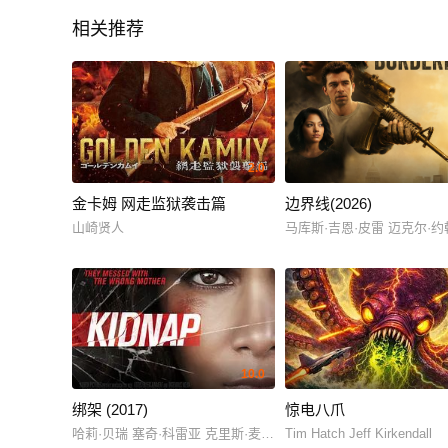
相关推荐
2.0
金卡姆 网走监狱袭击篇
边界线(2026)
山崎贤人
马库斯·吉恩·皮雷 迈克尔·
10.0
绑架 (2017)
惊电八爪
哈莉·贝瑞 塞奇·科雷亚 克里斯·麦金
Tim Hatch Jeff Kirkendall