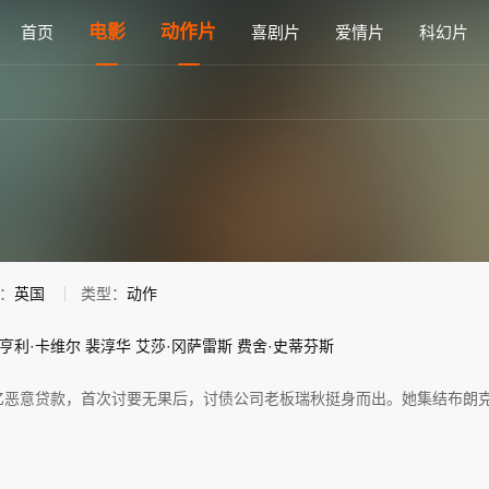
观看 - 雅思电影网
电影
动作片
首页
喜剧片
爱情片
科幻片
：
英国
类型：
动作
亨利·卡维尔
裴淳华
艾莎·冈萨雷斯
费舍·史蒂芬斯
亿恶意贷款，首次讨要无果后，讨债公司老板瑞秋挺身而出。她集结布朗