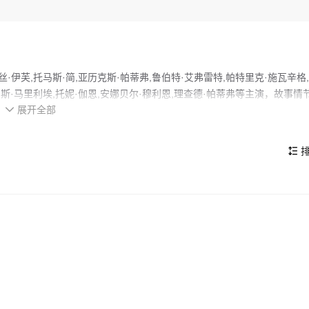
伊芙,托马斯·简,亚历克斯·帕蒂弗,鲁伯特·艾弗雷特,帕特里克·施瓦辛格
加朗斯·马里利埃,托妮·伽恩,安娜贝尔·穆利恩,理查德·帕蒂弗等主演，故事情
展开全部
不已。

邦(《云中行走》《伊夫圣罗兰传》)加盟科幻新片《警告》(Warning)，
a Alexander献出电影长片导演首秀，并与Rob Michaelson、Jaso
排

的看点，在演员表现和剧情架构上也都有不错的亮点，剧情紧凑，角色塑