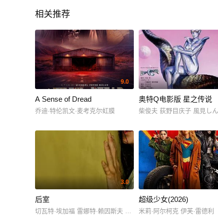
相关推荐
9.0
A Sense of Dread
奥特Q电影版 星之传说
乔迪·特伦凯文·麦考克尔虹膜
柴俊夫 荻野目庆子 風見し
3.0
后室
超级少女(2026)
切瓦特·埃加福 雷娜特·赖因斯夫 芬恩·本尼特
米莉·阿尔柯克 伊芙·雷德利