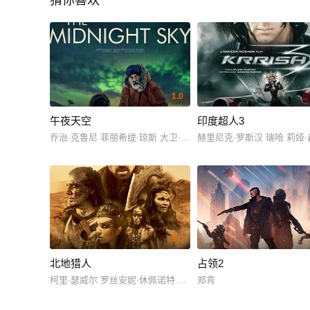
猜你喜欢
1.0
午夜天空
印度超人3
乔治·克鲁尼 菲丽希缇·琼斯 大卫·奥伊罗 凯尔·钱德勒 德米安·比齐
赫里尼克·罗斯汉 瑞哈 莉娅·森 Priy
9.0
北地猎人
占领2
柯里·瑟威尔 罗丝安妮·休佩诺特 Michelle Thrush 朱利安·布莱克·安蒂洛普 纳森尼尔·
郑肯