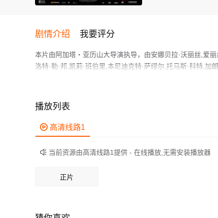
剧情介绍
我要评分
本片由阿加塔‧亚历山大导演执导，由安娜贝拉·沃丽丝,爱丽丝·
洛特·勒·邦,凯莉·班伯里,本尼迪克特·萨缪尔,托马斯·科特,
跌岩起伏、扣人心弦，领广大科幻片爱好者和观众们都期待
亚历克斯·帕蒂弗(《关键第四号》《魔力麦克》)、夏洛特·勒·
斯·达西、劳拉·哈里尔、梅纳·马苏德(《阿拉丁》)参演，艺术家Agat
播放列表
Kaye编写剧本，冬季罗马尼亚开拍。
作为一部 上映的科幻电影，在当期同类题材影片中具有一定

高清线路1
鲜明，适合喜欢科幻类电影的观众观看。
当前资源由高清线路1提供 - 在线播放,无需安装播放器

正片