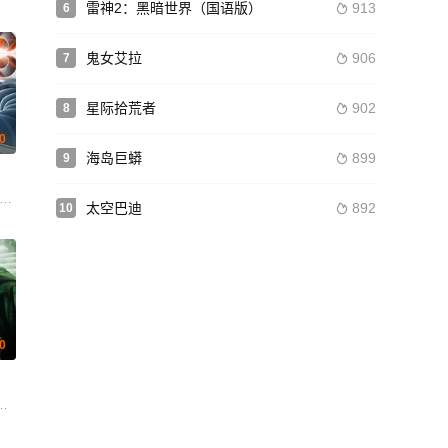
雷神2：黑暗世界（国语版）
913
6

鬼女艾拉
906
7

星际拾荒者
902
8

.0
海岛巨蟒
899
9

拉林斯多蒂尔 汉娜·玛丽亚·卡尔斯多蒂尔 阿特利·奧斯卡·法奈森 伊登·黑赫斯特 
Scott Gillian Aldam 迈克尔·巴尔弗 安·贝尔 伊冯·布雷克 Arthur Cox Frank 
 莎拉·哈贝尔
太空巴迪
892
10

.0
 Gerlitz Stephane Legault Jonathan Purvis John Barry Graham Te
特 艾玛·沃特森
 邦妮·怀特 大卫·休里斯 迈克尔·刚本 艾伦·瑞克曼 玛吉·史密斯 汤姆·费尔顿 