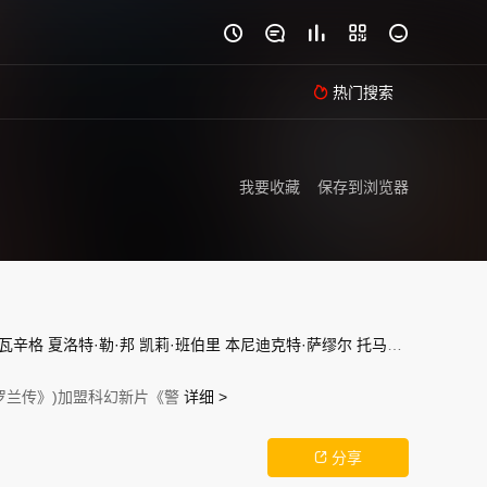





热门搜索

我要收藏
保存到浏览器
施瓦辛格
夏洛特·勒·邦
凯莉·班伯里
本尼迪克特·萨缪尔
托马斯·科特
加朗斯
圣罗兰传》)加盟科幻新片《警
详细 >
分享
