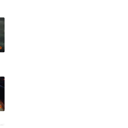
.0
.0
ke·Martens 布鲁诺·艾隆 Nicole·Nagel Laurine·Price Katharina·Gerhardt Rod