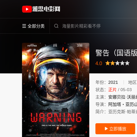
《警告（国语版）》(2021)美国 / 加拿大英
全部分类


警告（国语
很差
较差
还行
推荐
力荐
4.0
年份：
2021
地区
状态：
正片
/
05-03
主演：
安娜贝拉·沃丽
导演：
阿加塔‧亚历
简介：
亚历克斯·帕蒂
立即播放
