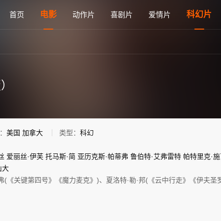
语高清电影免费在线观看 - 雅思电影网
电影
科幻片
首页
动作片
喜剧片
爱情片
版）
：
美国
加拿大
类型：
科幻
丝
爱丽丝·伊芙
托马斯·简
亚历克斯·帕蒂弗
鲁伯特·艾弗雷特
帕特里克·
山大
弗(《关键第四号》《魔力麦克》)、夏洛特·勒·邦(《云中行走》《伊夫