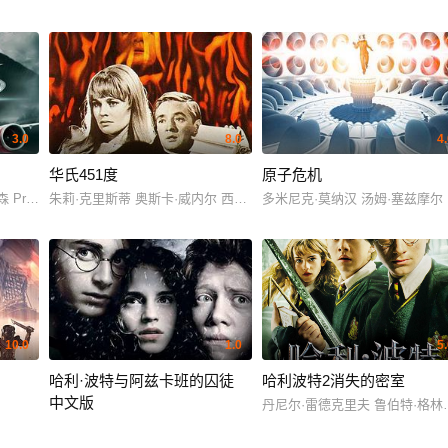
3.0
8.0
4
华氏451度
原子危机
尔 蒂凡尼·布恩 苏菲·兰朵 伊森·派克 蒂姆·罗斯 米利亚姆·肖尔 利利娅·诺特·
anka Chopra 维克·奥贝欧 Vivek Oberoi Rajpal Yadav Kangana Ranaut
朱莉·克里斯蒂 奥斯卡·威内尔 西里尔·库萨克 安东·迪夫伦 杰瑞米·斯宾塞 比·达夫尔 Alex 
多米尼克·莫纳汉 汤姆·塞兹摩尔
10.0
1.0
5
哈利·波特与阿兹卡班的囚徒
哈利波特2消失的密室
中文版
阿坎德 Roger LeBlanc Kevin Davey Jerome Paton Paul Welch Cameron
丹尼尔·雷德克里夫 鲁伯特·格林
丹尼尔·雷德克里夫 艾玛·沃森 鲁伯特·格林特 加里·奥德曼 朱丽·沃特斯