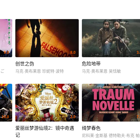
9.0
8.0
3
创世之伪
危险地带
んご
马克·奥布莱恩 珍妮特·波特
马克·奥布莱恩 吴恬敏
10.0
2.0
7
爱丽丝梦游仙境2：镜中奇遇
绮梦春色
记
尼科莱·金斯基 德特勒夫·布克 帕特里克·莫勒肯 Ni