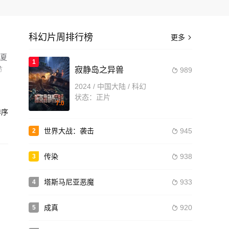
科幻片周排行榜
更多

,夏
1
节
寂静岛之异兽
989

2024 / 中国大陆 / 科幻
詹姆
状态：正片
7.0
n
序
造
世界大战：袭击
945
2

传染
938
3

塔斯马尼亚恶魔
933
4

成真
920
5
