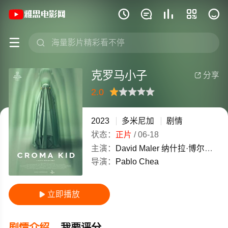
《克罗马小子》(2023)多米尼加西班牙语







克罗马小子
分享

2.0
很差
较差
还行
推荐
力荐
2023
多米尼加
剧情
状态：
正片
/
06-18
主演：
David
Maler
纳什拉·博尔加特
导演：
Pablo
Chea
立即播放

剧情介绍
我要评分