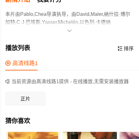
本片由Pablo,Chea导演执导，由David,Maler,纳什拉·博尔
加特,C·J·巴埃斯,Yasser,Michelén,以色列·卡德纳
斯,Vicente,Santos,Teo,Terrero,Jaime,Pina,Francis,Moya,Da

等主演，故事情节跌岩起伏、扣人心弦，领广大剧情片爱
Emi must deal with his magician parent's disappearance
好者和观众们都期待不已。
after a trick spirals out of control.
播放列表

排序
作为一部 上映的剧情电影，在当期同类题材影片中具有一
定的看点，在演员表现和剧情架构上也都有不错的亮点，

高清线路1
剧情紧凑，角色塑造鲜明，适合喜欢剧情类电影的观众观
看。

当前资源由高清线路1提供 - 在线播放,无需安装播放器
正片
猜你喜欢