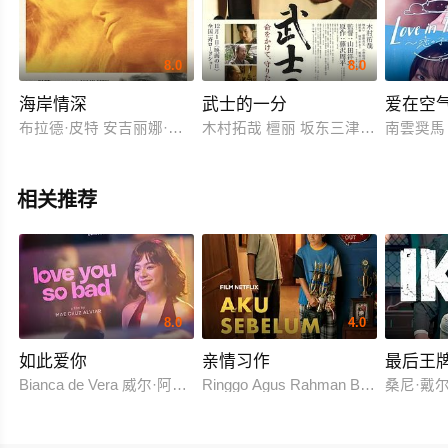
8.0
8.0
海岸情深
武士的一分
爱在空
布拉德·皮特 安吉丽娜·朱莉 梅拉尼·罗兰 梅尔维尔·珀波 尼尔斯
木村拓哉 檀丽 坂东三津五郎 笹野高史
南雲奨馬
相关推荐
8.0
4.0
如此爱你
亲情习作
最后王
Bianca de Vera 威尔·阿什利·德莱昂
Ringgo Agus Rahman Bima Sena
桑尼·戴