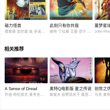
10.0
9.0
磁力怪兽
此刻只有你共我
噩梦星
理查德·加尔森 金·多诺万 Jean Byron Harry Ellerbe
彼特·丁拉基 艾丽·范宁 夏洛特·甘斯
John Rhy
相关推荐
9.0
9.0
A Sense of Dread
奥特Q电影版 星之传说
创世之
乔迪·特伦凯文·麦考克尔虹膜
柴俊夫 荻野目庆子 風見しんご
马克·奥