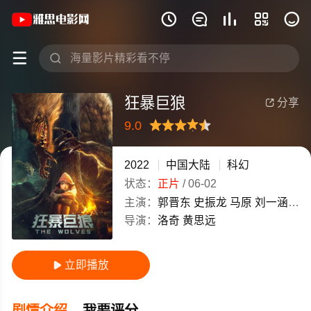
《狂暴巨狼》(2022)中国大陆汉语普通







狂暴巨狼
分享

9.0
很差
较差
还行
推荐
力荐
2022
中国大陆
科幻
状态：
正片
/
06-02
主演：
郭晋东
史振龙
马原
刘一涵
Han
导演：
洛奇
黄思远
立即播放

剧情介绍
我要评分