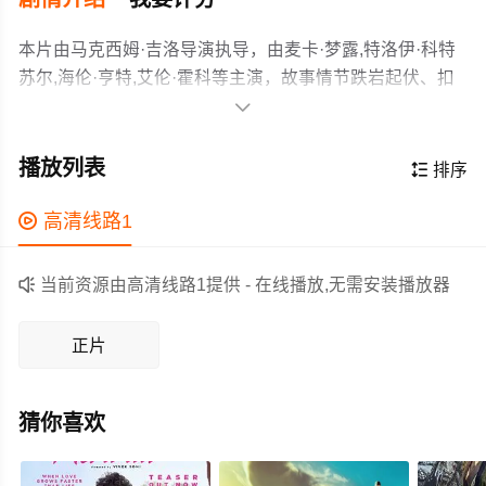
本片由马克西姆·吉洛导演执导，由麦卡·梦露,特洛伊·科特
苏尔,海伦·亨特,艾伦·霍科等主演，故事情节跌岩起伏、扣
人心弦，领广大剧情片爱好者和观众们都期待不已。

出狱后的艾娃试图重新开始，却被哥哥卷回毒品交易。警
方设局致哥哥身亡，她再度逃亡。好友遇害、父亲背叛、
播放列表

排序
亲情撕裂下，艾娃铤而走险，与毒枭交易并清除叛徒，最
终再次入狱。
作为一部 上映的剧情电影，在当期同类题材影片中具有一

高清线路1
定的看点，在演员表现和剧情架构上也都有不错的亮点，
剧情紧凑，角色塑造鲜明，适合喜欢剧情类电影的观众观

当前资源由高清线路1提供 - 在线播放,无需安装播放器
看。
正片
猜你喜欢