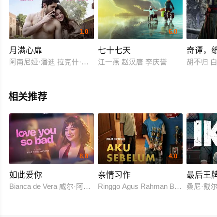
1.0
6.0
月满心扉
七十七天
奇谭，
阿南尼娅·潘迪 拉克什·拉尔瓦尼
江一燕 赵汉唐 李庆誉
胡不归 
相关推荐
8.0
4.0
如此爱你
亲情习作
最后王
Bianca de Vera 威尔·阿什利·德莱昂
Ringgo Agus Rahman Bima Sena
桑尼·戴