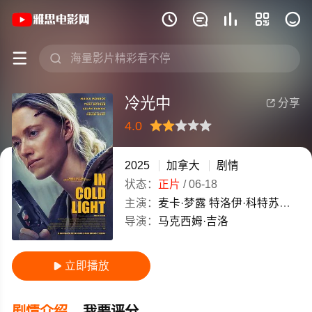
《冷光中》(2025)加拿大英语高清电影免







冷光中
分享

4.0
很差
较差
还行
推荐
力荐
2025
加拿大
剧情
状态：
正片
/
06-18
主演：
麦卡·梦露
特洛伊·科特苏尔
海
导演：
马克西姆·吉洛
立即播放

剧情介绍
我要评分