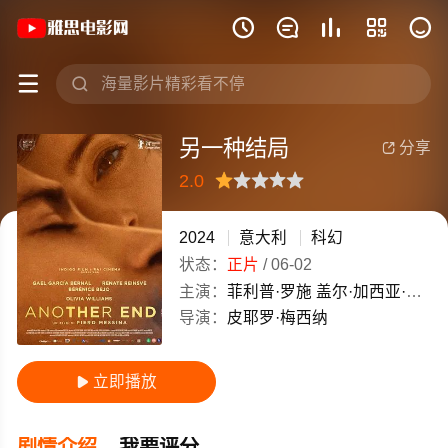
《另一种结局》(2024)意大利英语 / 







另一种结局
分享

2.0
很差
较差
还行
推荐
力荐
2024
意大利
科幻
状态：
正片
/
06-02
主演：
菲利普·罗施
盖尔·加西亚·贝纳尔
导演：
皮耶罗·梅西纳
立即播放

剧情介绍
我要评分