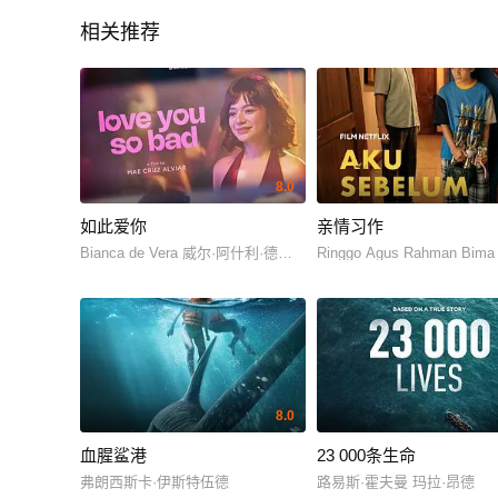
相关推荐
8.0
如此爱你
亲情习作
Bianca de Vera 威尔·阿什利·德莱昂
Ringgo Agus Rahman Bima
8.0
血腥鲨港
23 000条生命
弗朗西斯卡·伊斯特伍德
路易斯·霍夫曼 玛拉·昂德