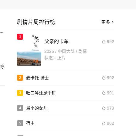
剧情片周排行榜
更多

广
1
父亲的卡车
992

2025 / 中国大陆 / 剧情
造
状态：正片
7.0
序
麦卡托·骑士
992
2

吐口唾沫是个钉
991
3

最小的女儿
979
4

宿主
962
5
