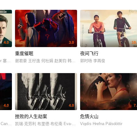
4.0
3.0
10.
重度催眠
夜间飞行
·邦尼 Maxime Afshar Paul Ahmarani Christophe Baril Sebastien Beau
谢君豪 王杍逸 何杜娟 赵美钧 韩储鸽 杨帆
郭时旸 李再俊
4.0
4.0
7
挫败的人生劫案
危情火山
·索莱 罗克·科莱尔 克莱尔·薇薇安妮·索博克
 Ignacio Cane 马可·安东尼奥·卡波尼 奥斯卡·德·拉·弗恩特 Pilar Mestre Del B
凯瑞·克劳利 布里德·布伦南 Eva-Jane Gaffney 肖恩·T·O·米尔莱 Marcus Lamb 阿
Vigdís Hrefna Pálsdóttir