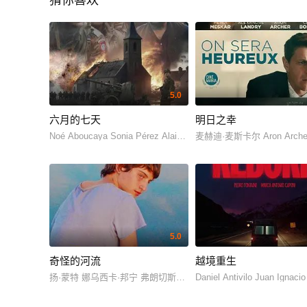
猜你喜欢
5.0
六月的七天
明日之幸
Noé Aboucaya Sonia Pérez Alain Marseglia
麦赫迪·麦斯卡尔 Aron Archer 塞琳
5.0
奇怪的河流
越境重生
扬·蒙特 娜乌西卡·邦宁 弗朗切斯科·温茨 乔迪·奥里奥尔 贝尔纳特
Daniel Antivilo Juan