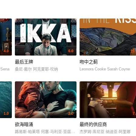
4.0
6.0
10.
最后王牌
吻中之蓟
 Sena
桑尼·戴尔 阿克夏耶·坎纳
Leonora Cooke Sarah Coyne
1.0
2.0
7
欲海暗涌
最终的供应商
路易斯·帕莱塔 何塞·马利亚·亚兹皮克
杰罗姆·库尼亚 纳迪亚·阿里娜