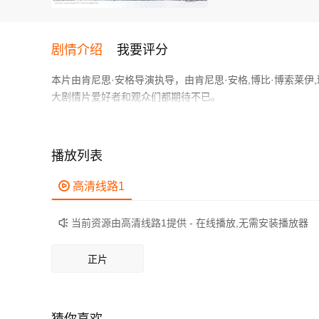
剧情介绍
我要评分
本片由肯尼思·安格导演执导，由肯尼思·安格,博比·博索莱伊
大剧情片爱好者和观众们都期待不已。
Egyptian gods summons the angel Lucifer - in order to ushe
作为一部 上映的剧情电影，在当期同类题材影片中具有一定
鲜明，适合喜欢剧情类电影的观众观看。
播放列表

高清线路1
当前资源由高清线路1提供 - 在线播放,无需安装播放器

正片