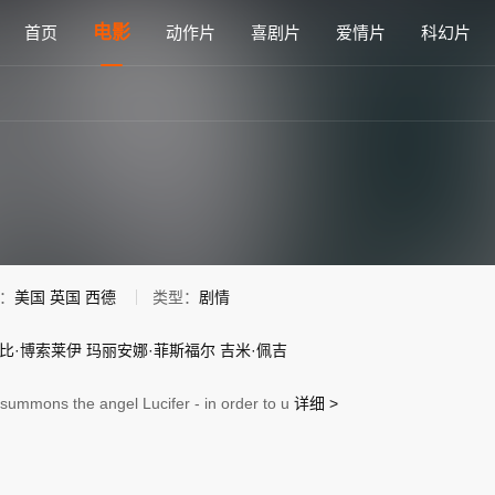
语高清电影免费在线观看 - 雅思电影网
电影
首页
动作片
喜剧片
爱情片
科幻片
：
美国
英国
西德
类型：
剧情
比·博索莱伊
玛丽安娜·菲斯福尔
吉米·佩吉
summons the angel Lucifer - in order to u
详细 >