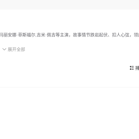
,玛丽安娜·菲斯福尔,吉米·佩吉等主演，故事情节跌岩起伏、扣人心弦，领
展开全部
r in a new occult age.

的看点，在演员表现和剧情架构上也都有不错的亮点，剧情紧凑，角色塑
排
