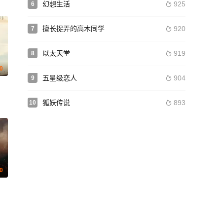
幻想生活
925
6

擅长捉弄的高木同学
920
7

以太天堂
919
8

0
五星级恋人
904
9

lac Giuseppe Calvinisti 塞利娜·卡马拉
狐妖传说
893
10

.0
ono 路易斯·杜博 Pablo Díaz 佩德罗·方汀 Verónica Gerez 费德里科·利斯 克里斯蒂安
特·帕金森 Naseen Morgan Niall Mac Eachmharcaigh Brid Ní Chumhaill C