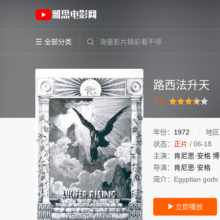
《路西法升天》(1972)美国 / 英国 / 西德英
全部分类


路西法升天
很差
较差
还行
推荐
力荐
7.0
年份：
1972
地区
状态：
正片
/
06-18
主演：
肯尼思·安格
博
导演：
肯尼思·安格
简介：
Egyptian gods 
立即播放
