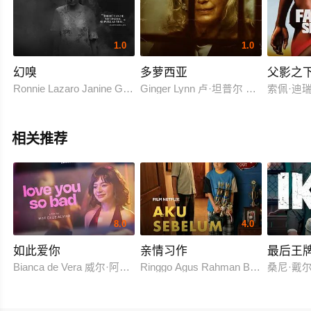
1.0
1.0
幻嗅
多萝西亚
父影之
Ronnie Lazaro Janine Gutierrez Paul Jake Paule Hazel Orencio
Ginger Lynn 卢·坦普尔 塞瑞尔·奥莱
索佩·迪瑞苏 G
相关推荐
8.0
4.0
如此爱你
亲情习作
最后王
Bianca de Vera 威尔·阿什利·德莱昂
Ringgo Agus Rahman Bima Sena
桑尼·戴