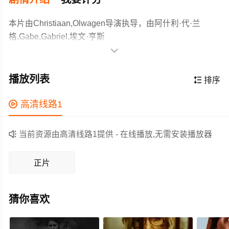
本片由Christiaan,Olwagen导演执导，由阿什利·代·兰
格,Gabe,Gabriel,埃文·亨斯
特,Loren,Loubser,Sandra,Prinsloo,Ian,Roberts,Melanie,Tafila

埃里卡·韦塞尔斯,艾米·路易斯·威尔逊等主演，故事情节跌
A 70-year old man abducts his dementia-suffering wife
岩起伏、扣人心弦，领广大剧情片爱好者和观众们都期待
from her retirement home and goes on the run from both
播放列表

排序
不已。
the police and his adult children. Starring Sandra Prinsloo,
Ian Roberts, Ashley De Lange, Luke Volker, Erica
作为一部 上映的剧情电影，在当期同类题材影片中具有一

高清线路1
Wessels, Amy Louise Wilson, Evan Hengst Movie is made
定的看点，在演员表现和剧情架构上也都有不错的亮点，
in South Africa.
剧情紧凑，角色塑造鲜明，适合喜欢剧情类电影的观众观

当前资源由高清线路1提供 - 在线播放,无需安装播放器
看。
正片
猜你喜欢