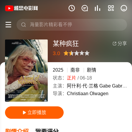
《某种疯狂》(2025)南非英语高清电影免







某种疯狂
分享

3.0
很差
较差
还行
推荐
力荐
2025
南非
剧情
状态：
正片
/
06-18
主演：
阿什利·代·兰格
Gabe
Gabriel
导演：
Christiaan
Olwagen
立即播放

剧情介绍
我要评分