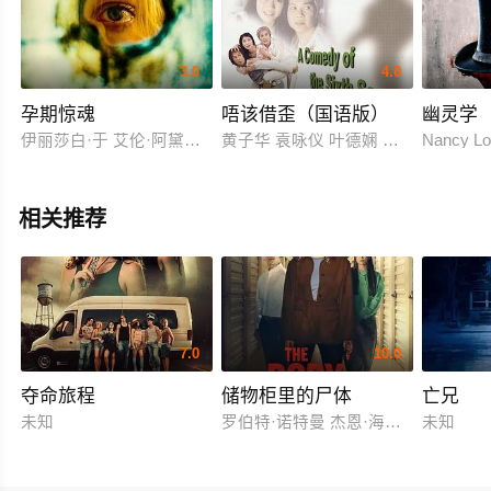
3.0
4.0
孕期惊魂
唔该借歪（国语版）
幽灵学
伊丽莎白·于 艾伦·阿黛尔 布赖恩·安东尼·威尔逊
黄子华 袁咏仪 叶德娴 张锦程 甄楚倩
Nancy 
相关推荐
7.0
10.0
夺命旅程
储物柜里的尸体
亡兄
未知
罗伯特·诺特曼 杰恩·海特迈尔
未知