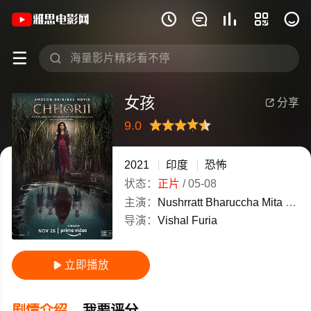
《女孩》(2021)印度Hindi高清电影免费







女孩
分享

9.0
很差
较差
还行
推荐
力荐
2021
印度
恐怖
状态：
正片
/
05-08
主演：
Nushrratt
Bharuccha
Mita
Vash
导演：
Vishal
Furia
立即播放

剧情介绍
我要评分