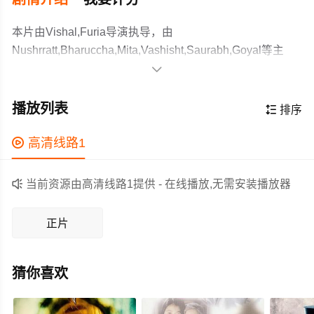
本片由Vishal,Furia导演执导，由
Nushrratt,Bharuccha,Mita,Vashisht,Saurabh,Goyal等主
演，故事情节跌岩起伏、扣人心弦，领广大恐怖片爱好者

和观众们都期待不已。
Eight-month pregnant Sakshi must save herself and her
unborn child from the evil within society and from the fear
播放列表

排序
that lies in the paranormal world.
作为一部 上映的恐怖电影，在当期同类题材影片中具有一

高清线路1
定的看点，在演员表现和剧情架构上也都有不错的亮点，
剧情紧凑，角色塑造鲜明，适合喜欢恐怖类电影的观众观

当前资源由高清线路1提供 - 在线播放,无需安装播放器
看。
正片
猜你喜欢