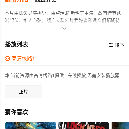
本片由陈设导演执导，由卢瑶,陈新玥等主演，故事情节跌
岩起伏、扣人心弦，领广大科幻片爱好者和观众们都期待
不已。

故事发生在一个奇妙的魔法王国之中，安瑟是一个活泼可
爱的公主，一天安瑟公主发现母后蕾娜女王被邪恶的魔法
播放列表

排序
诅咒，为了拯救母亲，安瑟踏上寻找魔法宝石之旅，在途
中她与好友卡菲遭遇魔兽的攻击，并结识了精灵仙子纳塔
作为一部 上映的科幻电影，在当期同类题材影片中具有一

高清线路1
西亚和两位守护者风奇和雷奇，也得知了魔法宝石的秘
定的看点，在演员表现和剧情架构上也都有不错的亮点，
密，小公主安瑟将如何战胜了邪恶女王萨卡拉踏上拯救王
剧情紧凑，角色塑造鲜明，适合喜欢科幻类电影的观众观

当前资源由高清线路1提供 - 在线播放,无需安装播放器
国的魔幻冒险之旅。
看。
正片
猜你喜欢