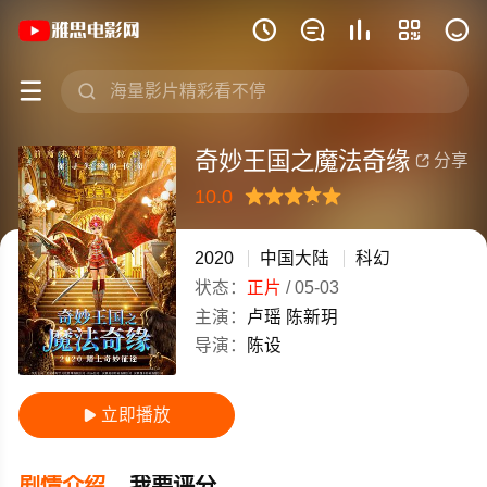
《奇妙王国之魔法奇缘》(2020)中国大







奇妙王国之魔法奇缘
分享

10.0
很差
较差
还行
推荐
力荐
2020
中国大陆
科幻
状态：
正片
/
05-03
主演：
卢瑶
陈新玥
导演：
陈设
立即播放

剧情介绍
我要评分