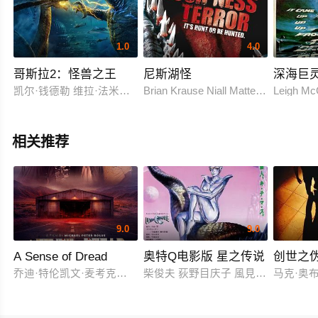
1.0
4.0
哥斯拉2：怪兽之王
尼斯湖怪
深海巨
凯尔·钱德勒 维拉·法米加 米莉·波比·布朗 章子怡 渡边谦 布莱德利
Brian Krause Niall Matter Don S. Dav
Leigh Mc
相关推荐
9.0
9.0
A Sense of Dread
奥特Q电影版 星之传说
创世之
乔迪·特伦凯文·麦考克尔虹膜
柴俊夫 荻野目庆子 風見しんご
马克·奥