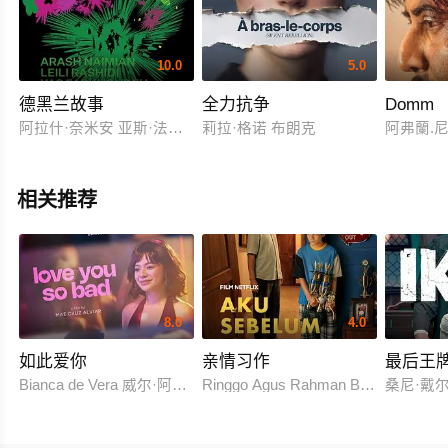
10.0
5.0
德黑兰故事
全力抗争
Domm
阿拉什·奈米安 亚斯·法尔孔德
莉拉·格诺 布朗克
阿弗蘭.
相关推荐
8.0
4.0
如此爱你
亲情习作
最后王
Bianca de Vera 威尔·阿什利·德莱昂
Ringgo Agus Rahman Bima Sena
桑尼·戴