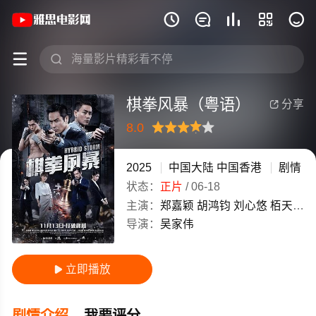
《棋拳风暴（粤语）》(2025)中国大陆 







棋拳风暴（粤语）
分享

8.0
很差
较差
还行
推荐
力荐
2025
中国大陆
中国香港
剧情
状态：
正片
/
06-18
主演：
郑嘉颖
胡鸿钧
刘心悠
栢天男
导演：
吴家伟
立即播放

剧情介绍
我要评分