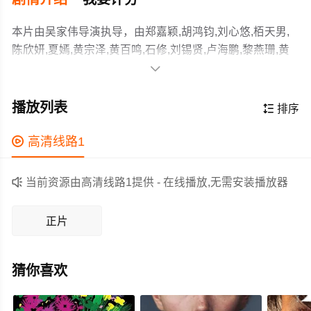
本片由吴家伟导演执导，由郑嘉颖,胡鸿钧,刘心悠,栢天男,
陈欣妍,夏嫣,黄宗泽,黄百鸣,石修,刘锡贤,卢海鹏,黎燕珊,黄
文标,白彪等主演，故事情节跌岩起伏、扣人心弦，领广大

剧情片爱好者和观众们都期待不已。
棋拳是新兴运动，运动员需同时比拼拳击与国际象棋，是
揉合智力与武力的运动。影片则以反贪处长和黑帮老大的
播放列表

排序
一盘中国象棋，处长以棋术压倒心术不正的对手，还破了
对方贿赂海关、利用拳馆打棋拳、走私烟洗黑钱的大案。
作为一部 上映的剧情电影，在当期同类题材影片中具有一

高清线路1
定的看点，在演员表现和剧情架构上也都有不错的亮点，
剧情紧凑，角色塑造鲜明，适合喜欢剧情类电影的观众观

当前资源由高清线路1提供 - 在线播放,无需安装播放器
看。
正片
猜你喜欢